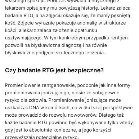
własnego spokoju. Podczas wywiadu medycznego z
lekarzem opisujemy mu powyższą historię. Lekarz zaleca
badanie RTG, a na zdjęciu okazuje się, że mamy pękniętą
kość. Zdjęcie wyraźnie pokazuje anomalię w strukturze
kości, a lekarz zaleca założenie opatrunku
usztywniającego. W tym konkretnym przypadku rentgen
pozwolił na błyskawiczna diagnozę i na równie
błyskawiczne podjęcie skutecznego leczenia.
Czy badanie RTG jest bezpieczne?
Promieniowanie rentgenowskie, podobnie jak inne formy
promieniowania jonizującego, niesie ze sobą pewne
ryzyko dla zdrowia. Promieniowanie jonizujące może
uszkadzać DNA w komórkach, co w dłuższej perspektywie
może prowadzić do rozwoju nowotworów. Dlatego też
każde badanie RTG powinno być wykonywane tylko wtedy,
gdy jest to absolutnie konieczne, a jego korzyści
przewyższają potencjalne ryzyko.