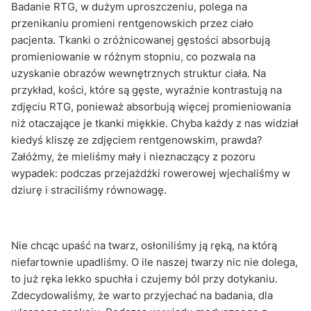
Badanie RTG, w dużym uproszczeniu, polega na
przenikaniu promieni rentgenowskich przez ciało
pacjenta. Tkanki o zróżnicowanej gęstości absorbują
promieniowanie w różnym stopniu, co pozwala na
uzyskanie obrazów wewnętrznych struktur ciała. Na
przykład, kości, które są gęste, wyraźnie kontrastują na
zdjęciu RTG, ponieważ absorbują więcej promieniowania
niż otaczające je tkanki miękkie. Chyba każdy z nas widział
kiedyś kliszę ze zdjęciem rentgenowskim, prawda?
Załóżmy, że mieliśmy mały i nieznaczący z pozoru
wypadek: podczas przejażdżki rowerowej wjechaliśmy w
dziurę i straciliśmy równowagę.
Nie chcąc upaść na twarz, osłoniliśmy ją ręką, na którą
niefartownie upadliśmy. O ile naszej twarzy nic nie dolega,
to już ręka lekko spuchła i czujemy ból przy dotykaniu.
Zdecydowaliśmy, że warto przyjechać na badania, dla