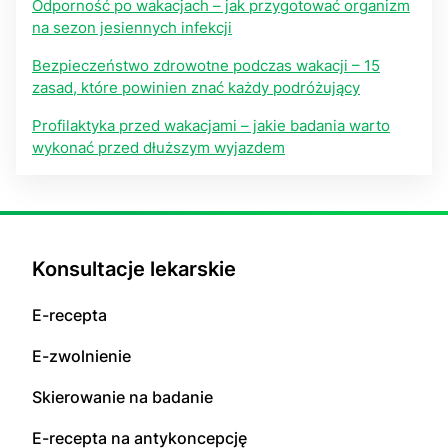
Odporność po wakacjach – jak przygotować organizm
na sezon jesiennych infekcji
Bezpieczeństwo zdrowotne podczas wakacji – 15
zasad, które powinien znać każdy podróżujący
Profilaktyka przed wakacjami – jakie badania warto
wykonać przed dłuższym wyjazdem
Konsultacje lekarskie
E-recepta
E-zwolnienie
Skierowanie na badanie
E-recepta na antykoncepcję