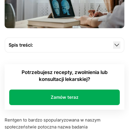
Spis treści:
Jak działa RTG?
Czy badanie RTG jest bezpieczne?
Potrzebujesz recepty, zwolnienia lub
Zalecenia dotyczące częstotliwości badań RTG
konsultacji lekarskiej?
Alternatywy dla badania RTG
Skierowanie na rentgen przez Internet
Zamów teraz
Skierowanie na rentgen przez Internet -
podsumowanie
Rentgen to bardzo spopularyzowana w naszym
społeczeństwie potoczna nazwa badania