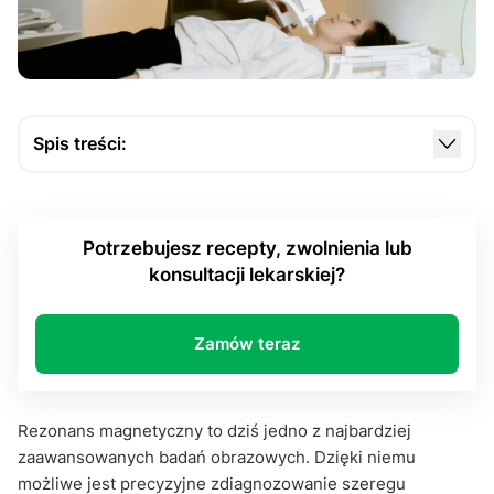
Spis treści:
Czym jest badanie MRI?
Jak przygotować się do badania MRI?
Potrzebujesz recepty, zwolnienia lub
Przebieg badania MRI, czyli jak wygląda
konsultacji lekarskiej?
obrazowanie?
Badanie MRI i wskazówki dla pacjentów
Zamów teraz
Skierowanie MRI
Skierowanie MRI - Podsumowanie
Rezonans magnetyczny to dziś jedno z najbardziej
zaawansowanych badań obrazowych. Dzięki niemu
możliwe jest precyzyjne zdiagnozowanie szeregu