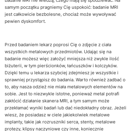
badanie MRI nie wiedzą, czego mają się spodziewać. Na
samym początku pragniemy Cię uspokoić: badanie MRI
jest całkowicie bezbolesne, chociaż może wywoływać
pewien dyskomfort.
Przed badaniem lekarz poprosi Cię o zdjęcie z ciała
wszystkich metalowych przedmiotów. Udając się na
badanie możesz więc założyć mniejsza niż zwykle ilość
biżuterii, w tym pierścionków, łańcuszków i kolczyków.
Dzięki temu u lekarza szybciej zdejmiesz je wszystkie i
sprawniej przystąpisz do badania. Warto również zadbać o
to, aby nasza odzież nie miała metalowych elementów na
sobie. Jest to niezwykle istotne, ponieważ metal potrafi
zakłócić działanie skanera MRI, a tym samym może
przekłamać wyniki badań lub dać niedokładny obraz. Jeżeli
wiesz, że posiadasz w ciele jakiekolwiek metalowe
implanty, takie jak rozruszniki serca, stenty, metalowe
protezy, klipsy naczyniowe czy inne, koniecznie