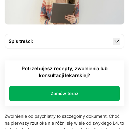
Spis treści:
Czas zwolnienia, a realia leczenia. Czy psychika
zna terminy?
Potrzebujesz recepty, zwolnienia lub
Zwolnienie lekarskie od psychiatry: 33 dni lub 14.
konsultacji lekarskiej?
Granica zasiłku pracodawcy i przejęcie przez ZUS
A co potem, gdy minie 182 dni? Przedłużenie
leczenia, a świadczenie rehabilitacyjne
Zamów teraz
Zwolnienie od psychiatry: czy warto się bać
dłuższego zwolnienia? Społeczne tabu i osobiste
Zwolnienie od psychiatry to szczególny dokument. Choć
prawo do zdrowia
na pierwszy rzut oka nie różni się wiele od zwykłego L4, to