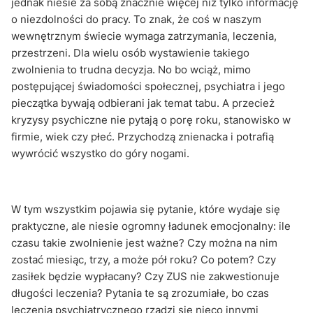
jednak niesie za sobą znacznie więcej niż tylko informację
o niezdolności do pracy. To znak, że coś w naszym
wewnętrznym świecie wymaga zatrzymania, leczenia,
przestrzeni. Dla wielu osób wystawienie takiego
zwolnienia to trudna decyzja. No bo wciąż, mimo
postępującej świadomości społecznej, psychiatra i jego
pieczątka bywają odbierani jak temat tabu. A przecież
kryzysy psychiczne nie pytają o porę roku, stanowisko w
firmie, wiek czy płeć. Przychodzą znienacka i potrafią
wywrócić wszystko do góry nogami.
W tym wszystkim pojawia się pytanie, które wydaje się
praktyczne, ale niesie ogromny ładunek emocjonalny: ile
czasu takie zwolnienie jest ważne? Czy można na nim
zostać miesiąc, trzy, a może pół roku? Co potem? Czy
zasiłek będzie wypłacany? Czy ZUS nie zakwestionuje
długości leczenia? Pytania te są zrozumiałe, bo czas
leczenia psychiatrycznego rządzi się nieco innymi