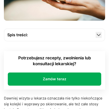
Spis treści:
IKP, czyli Twoje zdrowie w wersji cyfrowej. Co w
nim znajdziesz?
Potrzebujesz recepty, zwolnienia lub
Dla pacjenta, dla rodzica, dla opiekuna. IKP jako
konsultacji lekarskiej?
centrum zarządzania zdrowiem bliskich
Po co mi to wszystko? Czyli jak IKP realnie ułatwia
życie… również w sytuacjach awaryjnych
Zamów teraz
Cyfryzacja z ludzką twarzą. Czy IKP ma wady?
Dawniej wizyta u lekarza oznaczała nie tylko niekończące
się kolejki i wyprawy po skierowanie, ale też całe stosy