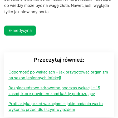
do wiedzy może być na wagę złota. Nawet, jeśli wygląda
tylko jak niewinny portal.
E-medycyna
Przeczytaj również:
Odporność po wakacjach – jak przygotować organizm
na sezon jesiennych infekcji
Bezpieczeństwo zdrowotne podczas wakacji – 15
zasad, które powinien znać każdy podróżujący
Profilaktyka przed wakacjami – jakie badania warto
wykonać przed dłuższym wyjazdem