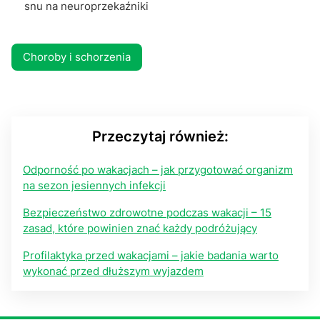
snu na neuroprzekaźniki
Choroby i schorzenia
Przeczytaj również:
Odporność po wakacjach – jak przygotować organizm
na sezon jesiennych infekcji
Bezpieczeństwo zdrowotne podczas wakacji – 15
zasad, które powinien znać każdy podróżujący
Profilaktyka przed wakacjami – jakie badania warto
wykonać przed dłuższym wyjazdem