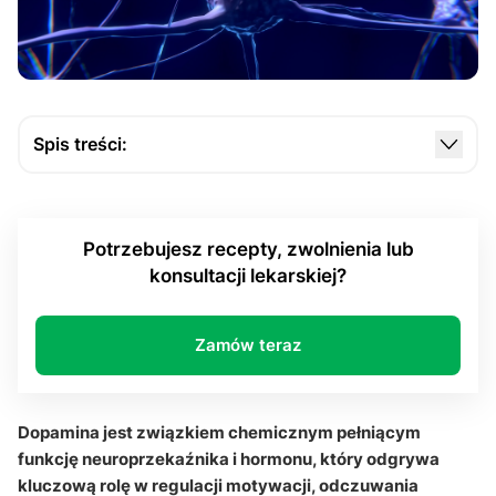
Spis treści:
Dlaczego dopamina jest tak ważnym
neuroprzekaźnik i jednocześnie pełni funkcję
hormon?
Potrzebujesz recepty, zwolnienia lub
konsultacji lekarskiej?
Jak funkcjonuje układ nagrody i jaki ma związek z
motywacją?
Jakie objawy może powodować niedobór lub
Zamów teraz
nadmiar dopamina?
Czy styl życia może wspierać prawidłowe działanie
Dopamina jest związkiem chemicznym pełniącym
dopamina?
funkcję neuroprzekaźnika i hormonu, który odgrywa
Q&A
kluczową rolę w regulacji motywacji, odczuwania