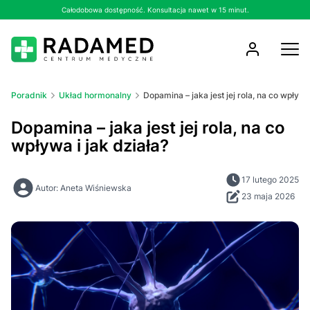
Całodobowa dostępność. Konsultacja nawet w 15 minut.
Poradnik
Układ hormonalny
Dopamina – jaka jest jej rola, na co wpływa 
Dopamina – jaka jest jej rola, na co
wpływa i jak działa?
17 lutego 2025
Autor: Aneta Wiśniewska
23 maja 2026