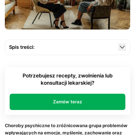
Spis treści:
Czym są zaburzenia psychiczne według
psychiatrii?
Potrzebujesz recepty, zwolnienia lub
Jakie rodzaje zaburzeń psychicznych występują
konsultacji lekarskiej?
najczęściej?
Z czego wynikają problemy ze zdrowiem
psychicznym?
Zamów teraz
Na czym polega leczenie zaburzeń psychicznych?
Choroby psychiczne. Pytania i odpowiedzi
Choroby psychiczne to zróżnicowana grupa problemów
wpływających na emocje, myślenie, zachowanie oraz