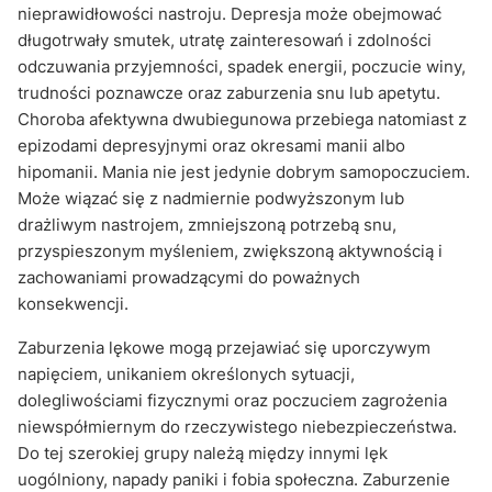
nieprawidłowości nastroju. Depresja może obejmować
długotrwały smutek, utratę zainteresowań i zdolności
odczuwania przyjemności, spadek energii, poczucie winy,
trudności poznawcze oraz zaburzenia snu lub apetytu.
Choroba afektywna dwubiegunowa przebiega natomiast z
epizodami depresyjnymi oraz okresami manii albo
hipomanii. Mania nie jest jedynie dobrym samopoczuciem.
Może wiązać się z nadmiernie podwyższonym lub
drażliwym nastrojem, zmniejszoną potrzebą snu,
przyspieszonym myśleniem, zwiększoną aktywnością i
zachowaniami prowadzącymi do poważnych
konsekwencji.
Zaburzenia lękowe mogą przejawiać się uporczywym
napięciem, unikaniem określonych sytuacji,
dolegliwościami fizycznymi oraz poczuciem zagrożenia
niewspółmiernym do rzeczywistego niebezpieczeństwa.
Do tej szerokiej grupy należą między innymi lęk
uogólniony, napady paniki i fobia społeczna. Zaburzenie