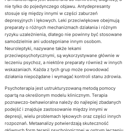
nie tylko do pojedynczego objawu. Antydepresanty
stosuje się między innymi w części zaburzeń
depresyjnych i lękowych. Leki przeciwlękowe obejmują
preparaty o różnych mechanizmach działania i różnym
ryzyku uzależnienia, dlatego nie powinny być stosowane
samodzielnie ani udostępniane innym osobom.
Neuroleptyki, nazywane także lekami
przeciwpsychotycznymi, są wykorzystywane głównie w
leczeniu psychoz, a niektóre preparaty również w innych
wskazaniach. Każda z tych grup może powodować
działania niepożądane i wymagać kontroli stanu zdrowia.
Psychoterapia jest ustrukturyzowaną metodą pomocy
opartą na określonym modelu klinicznym. Terapia
poznawczo-behawioralna należy do najlepiej zbadanych
podejść i znajduje zastosowanie między innymi w
depresji, wielu problemach lękowych oraz części innych
rozpoznań. Metaanalizy potwierdzają skuteczność
głównych form terapii psychologicznej w ostrym leczeniu