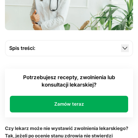
Spis treści:
Kiedy lekarz może odmówić wystawienia
zwolnienia lekarskiego?
Potrzebujesz recepty, zwolnienia lub
Jak lekarz ocenia niezdolność do pracy?
konsultacji lekarskiej?
Kto może wystawić e-ZLA i czy specjalista może
odesłać do przychodni?
Zamów teraz
Co może zrobić pacjent po odmowie wystawienia
zwolnienia lekarskiego?
Pytania i odpowiedzi
Czy lekarz może nie wystawić zwolnienia lekarskiego?
Tak, jeżeli po ocenie stanu zdrowia nie stwierdzi