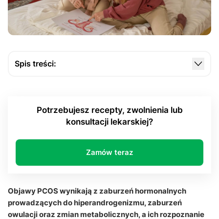
Spis treści:
Jak prezentuje się zespół policystycznych jajników
(PCOS) w codziennej praktyce klinicznej?
Potrzebujesz recepty, zwolnienia lub
Jak wygląda hiperandrogenizm u osób z PCOS?
konsultacji lekarskiej?
Jakie znaczenie ma insulinooporność w przebiegu
PCOS?
Zamów teraz
W jaki sposób prezentują się skórne i
ogólnoustrojowe objawy PCOS?
Pytania i odpowiedzi
Objawy PCOS wynikają z zaburzeń hormonalnych
prowadzących do hiperandrogenizmu, zaburzeń
owulacji oraz zmian metabolicznych, a ich rozpoznanie