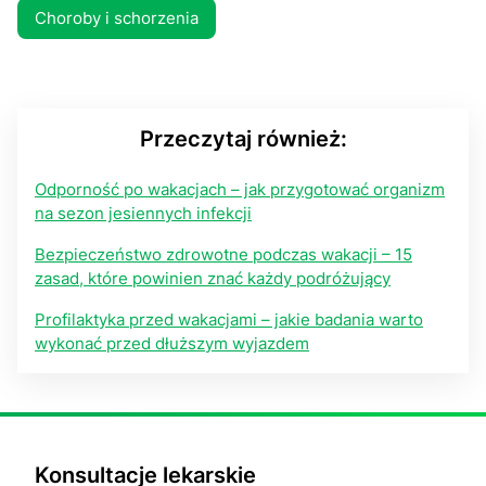
Choroby i schorzenia
Przeczytaj również:
Odporność po wakacjach – jak przygotować organizm
na sezon jesiennych infekcji
Bezpieczeństwo zdrowotne podczas wakacji – 15
zasad, które powinien znać każdy podróżujący
Profilaktyka przed wakacjami – jakie badania warto
wykonać przed dłuższym wyjazdem
Konsultacje lekarskie