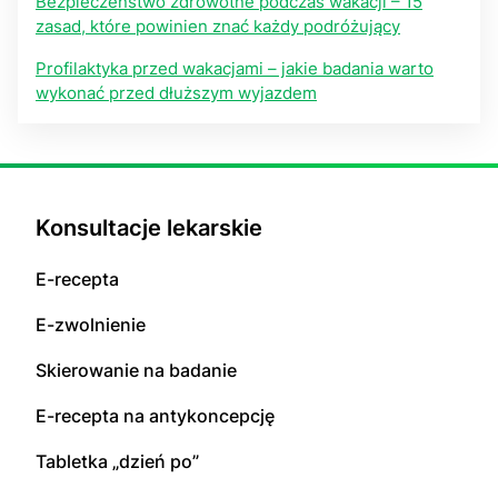
Bezpieczeństwo zdrowotne podczas wakacji – 15
zasad, które powinien znać każdy podróżujący
Profilaktyka przed wakacjami – jakie badania warto
wykonać przed dłuższym wyjazdem
Konsultacje lekarskie
E-recepta
E-zwolnienie
Skierowanie na badanie
E-recepta na antykoncepcję
Tabletka „dzień po”