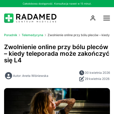
Całodobowa dostępność. Konsultacja nawet w 15 minut.
Poradnik
Telemedycyna
Zwolnienie online przy bólu pleców – kiedy 
Zwolnienie online przy bólu pleców
– kiedy teleporada może zakończyć
się L4
30 kwietnia 2026
Autor: Aneta Wiśniewska
29 kwietnia 2026