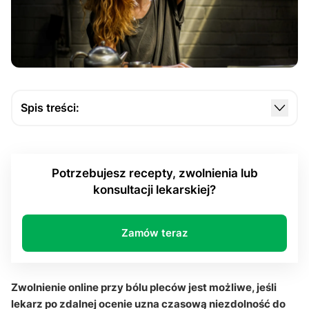
Spis treści:
Czym jest e-zwolnienie i jak działa przy bólu
pleców?
Potrzebujesz recepty, zwolnienia lub
Kiedy teleporada wystarcza, aby rozważyć
konsultacji lekarskiej?
zwolnienie online przy bólu pleców?
Jak długo L4 przy bólu pleców może trwać?
Zamów teraz
Kiedy e-wizyta to za mało i trzeba zgłosić się
osobiście?
Czy zwolnienie online przy bólu pleców jest legalne
Zwolnienie online przy bólu pleców jest możliwe, jeśli
i bezpieczne?
lekarz po zdalnej ocenie uzna czasową niezdolność do