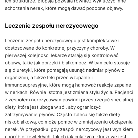
ich strukturze. Biopsja pozwala również wykluczyć inne
schorzenia nerek, które mogą dawać podobne objawy.
Leczenie zespołu nerczycowego
Leczenie zespołu nerczycowego jest kompleksowe i
dostosowane do konkretnej przyczyny choroby. W
pierwszej kolejności lekarze starają się kontrolować
objawy, takie jak obrzęki i białkomocz. W tym celu stosuje
się diuretyki, które pomagają usunąć nadmiar płynów z
organizmu, a także leki przeciwzapalne i
immunosupresyjne, które mogą hamować reakcje zapalne
w nerkach. Równie istotna jest zmiana stylu życia. Pacjenci
z zespołem nerczycowym powinni przestrzegać specjalnej
diety, która jest uboga w sól, aby ograniczyć
zatrzymywanie płynów. Często zaleca się także dietę
niskobiałkową, co może pomóc w zmniejszeniu obciążenia
nerek. W przypadku, gdy zespół nerczycowy jest wynikiem
chorób przewlekłych, takich jak cukrzyca, kluczowe jest