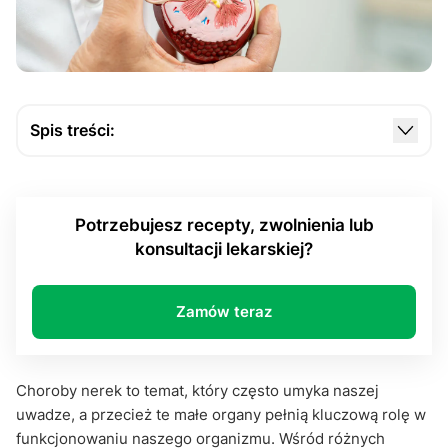
Spis treści:
Czym jest zespół nerczycowy?
Przyczyny i czynniki ryzyka
Potrzebujesz recepty, zwolnienia lub
Objawy zespołu nerczycowego
konsultacji lekarskiej?
Jak diagnozuje się zespół nerczycowy?
Leczenie zespołu nerczycowego
Zamów teraz
Czy zespół nerczycowy można wyleczyć?
Podsumowanie
Choroby nerek to temat, który często umyka naszej
uwadze, a przecież te małe organy pełnią kluczową rolę w
funkcjonowaniu naszego organizmu. Wśród różnych