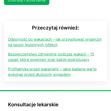
Choroby i schorzenia
Przeczytaj również:
Odporność po wakacjach – jak przygotować organizm
na sezon jesiennych infekcji
Bezpieczeństwo zdrowotne podczas wakacji – 15
zasad, które powinien znać każdy podróżujący
Profilaktyka przed wakacjami – jakie badania warto
wykonać przed dłuższym wyjazdem
Konsultacje lekarskie