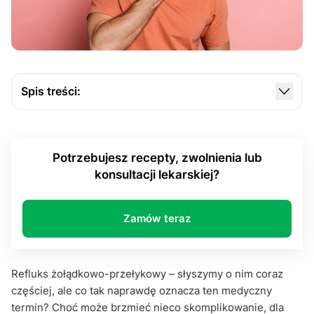
Spis treści:
Dlaczego pojawia się refluks?
Objawy, które trudno zignorować
Potrzebujesz recepty, zwolnienia lub
Jakie są czynniki ryzyka refluksu?
konsultacji lekarskiej?
Kiedy refluks staje się problemem przewlekłym?
Jak radzić sobie z refluksem?
Zamów teraz
Podsumowanie
Refluks żołądkowo-przełykowy – słyszymy o nim coraz
częściej, ale co tak naprawdę oznacza ten medyczny
termin? Choć może brzmieć nieco skomplikowanie, dla