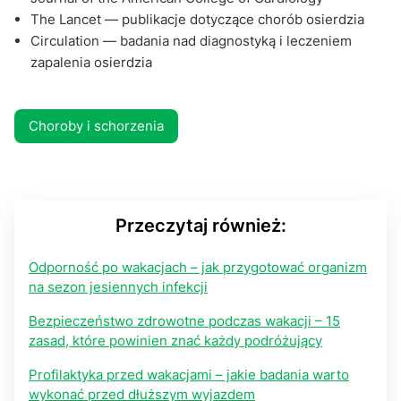
The Lancet — publikacje dotyczące chorób osierdzia
Circulation — badania nad diagnostyką i leczeniem
zapalenia osierdzia
Choroby i schorzenia
Przeczytaj również:
Odporność po wakacjach – jak przygotować organizm
na sezon jesiennych infekcji
Bezpieczeństwo zdrowotne podczas wakacji – 15
zasad, które powinien znać każdy podróżujący
Profilaktyka przed wakacjami – jakie badania warto
wykonać przed dłuższym wyjazdem