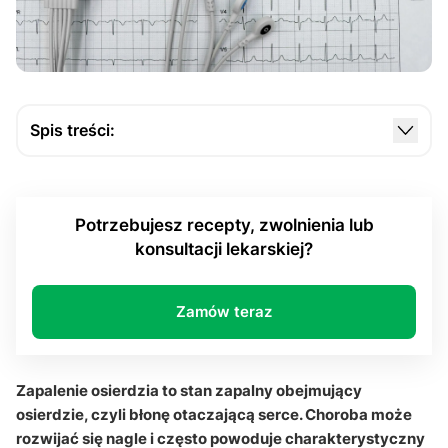
Spis treści:
Jak rozwija się zapalenie osierdzia i jaką funkcję
pełni osierdzie?
Potrzebujesz recepty, zwolnienia lub
Jakie objawy mogą wskazywać na zapalenie
konsultacji lekarskiej?
osierdzia i kiedy konieczny jest kontakt z lekarz?
Jak wygląda diagnostyka choroby i jakie znaczenie
mają badania takie jak EKG?
Zamów teraz
Na czym polega leczenie zapalenie osierdzia i
dlaczego ważny jest odpoczynek?
Zapalenie osierdzia to stan zapalny obejmujący
Q&A
osierdzie, czyli błonę otaczającą serce. Choroba może
rozwijać się nagle i często powoduje charakterystyczny