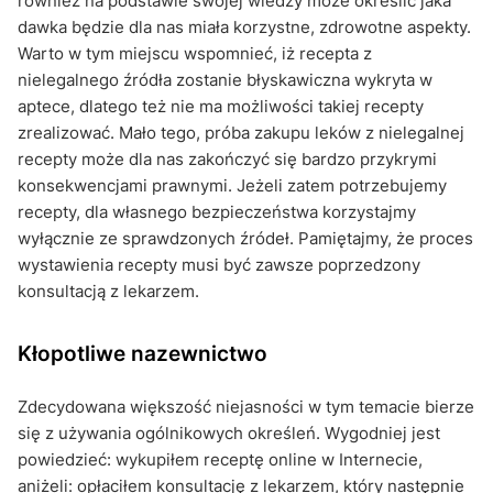
również na podstawie swojej wiedzy może określić jaka
dawka będzie dla nas miała korzystne, zdrowotne aspekty.
Warto w tym miejscu wspomnieć, iż recepta z
nielegalnego źródła zostanie błyskawiczna wykryta w
aptece, dlatego też nie ma możliwości takiej recepty
zrealizować. Mało tego, próba zakupu leków z nielegalnej
recepty może dla nas zakończyć się bardzo przykrymi
konsekwencjami prawnymi. Jeżeli zatem potrzebujemy
recepty, dla własnego bezpieczeństwa korzystajmy
wyłącznie ze sprawdzonych źródeł. Pamiętajmy, że proces
wystawienia recepty musi być zawsze poprzedzony
konsultacją z lekarzem.
Kłopotliwe nazewnictwo
Zdecydowana większość niejasności w tym temacie bierze
się z używania ogólnikowych określeń. Wygodniej jest
powiedzieć: wykupiłem receptę online w Internecie,
aniżeli: opłaciłem konsultację z lekarzem, który następnie