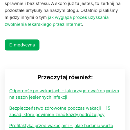
sprawnie i bez stresu. A skoro już tu jesteś, to zerknij na
pozostałe artykuły na naszym blogu. Ostatnio pisaliśmy
między innymi o tym
jak wygląda proces uzyskania
zwolnienia lekarskiego przez Internet
.
E-medycyna
Przeczytaj również:
Odporność po wakacjach – jak przygotować organizm
na sezon jesiennych infekcji
Bezpieczeństwo zdrowotne podczas wakacji – 15
zasad, które powinien znać każdy podróżujący
Profilaktyka przed wakacjami – jakie badania warto