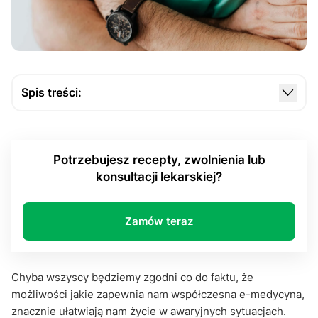
Spis treści:
Czym jest recepta online?
Dlaczego recepty online się nie kupuje?
Potrzebujesz recepty, zwolnienia lub
Kłopotliwe nazewnictwo
konsultacji lekarskiej?
Wykupienie recepty online – co warto zapamiętać
Zamów teraz
Chyba wszyscy będziemy zgodni co do faktu, że
możliwości jakie zapewnia nam współczesna e-medycyna,
znacznie ułatwiają nam życie w awaryjnych sytuacjach.