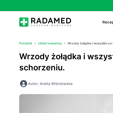
Recep
E-
Poradnik
Układ trawienny
Wrzody żołądka i wszystko co 
E-
Wrzody żołądka i wszys
Ta
schorzeniu.
Le
Autor: Aneta Wiśniewska