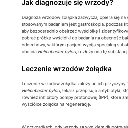
Jak diagnozuje się wrzody?
Diagnoza wrzodów żołądka zazwyczaj opiera się na
stosowanym badaniem jest gastroskopia, podczas kt
aby bezpośrednio obejrzeć wyściółkę i zidentyfiko
pobrać próbkę wyściółki do badania na obecność bak
oddechowy, w którym pacjent wypija specjalną substa
obecna
Helicobacter pylori
, rozłoży ona tę substan
Leczenie wrzodów żołądka
Leczenie wrzodów żołądka zależy od ich przyczyny.
Helicobacter pylori
, lekarz przepisuje antybiotyki, k
również inhibitory pompy protonowej (IPP), które z
wyściółce żołądka na regenerację.
W przypadkach, gdy wrzody są wynikiem długotrwał