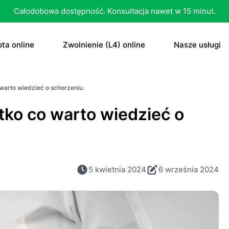
Całodobowa dostępność. Konsultacja nawet w 15 minut.
ta online
Zwolnienie (L4) online
Nasze usługi
recepta
Zwolnienie (L4) online
E-recepta
warto wiedzieć o schorzeniu.
recepta na antykoncepcję
E-zwolnienie lekarskie dla studenta
E-zwolnieni
tko co warto wiedzieć o
bletka „dzień po”
Konsultacja
czenie otyłości
Skierowani
5 kwietnia 2024
6 września 2024
Konsultacja
Dowolne
Antykoncep
RTG
Tabletka „d
MRI