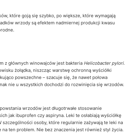
ów, które goją się szybko, po większe, które wymagają
padków wrzody są efektem nadmiernej produkcji kwasu
orodne.
ym z głównych winowajców jest bakteria
Helicobacter pylori
.
owisku żołądka, niszcząc warstwę ochronną wyściółki
akująco powszechne – szacuje się, że nawet połowa
nak nie u wszystkich dochodzi do rozwinięcia się wrzodów.
 powstania wrzodów jest długotrwałe stosowanie
ch jak ibuprofen czy aspiryna. Leki te osłabiają wyściółkę
szczególności osoby, które regularnie zażywają te leki na
na ten problem. Nie bez znaczenia jest również styl życia.