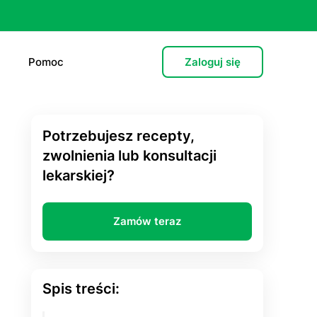
Pomoc
Zaloguj się
Potrzebujesz recepty,
e (L4)
zwolnienia lub konsultacji
lekarskiej?
 lekarska
e
Zamów teraz
 psychiatryczna (dorośli)
cja hormonalna
Spis treści:
zień po”