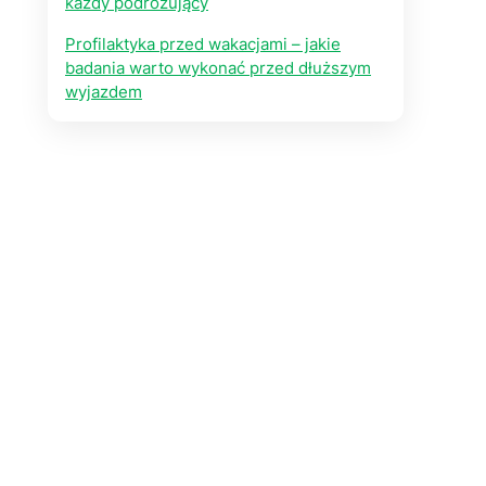
każdy podróżujący
Profilaktyka przed wakacjami – jakie
badania warto wykonać przed dłuższym
wyjazdem