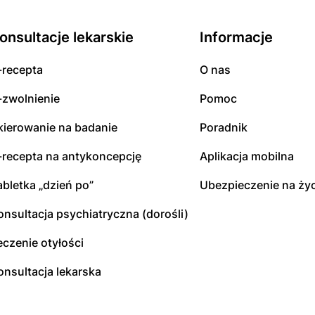
onsultacje lekarskie
Informacje
-recepta
O nas
-zwolnienie
Pomoc
kierowanie na badanie
Poradnik
-recepta na antykoncepcję
Aplikacja mobilna
abletka „dzień po”
Ubezpieczenie na życ
onsultacja psychiatryczna (dorośli)
eczenie otyłości
onsultacja lekarska