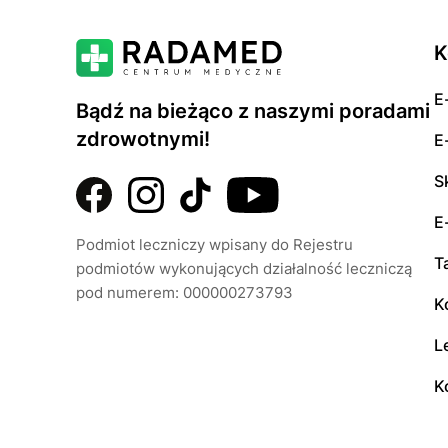
K
E
Bądź na bieżąco z naszymi poradami
zdrowotnymi!
E
S
E
Podmiot leczniczy wpisany do Rejestru
T
podmiotów wykonujących działalność leczniczą
pod numerem: 000000273793
K
L
K