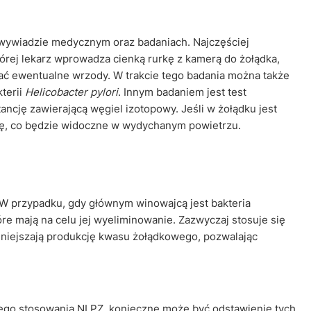
 wywiadzie medycznym oraz badaniach. Najczęściej
órej lekarz wprowadza cienką rurkę z kamerą do żołądka,
wać ewentualne wrzody. W trakcie tego badania można także
terii
Helicobacter pylori
. Innym badaniem jest test
ncję zawierającą węgiel izotopowy. Jeśli w żołądku jest
cję, co będzie widoczne w wydychanym powietrzu.
 W przypadku, gdy głównym winowajcą jest bakteria
tóre mają na celu jej wyeliminowanie. Zazwyczaj stosuje się
mniejszają produkcję kwasu żołądkowego, pozwalając
ego stosowania NLPZ, konieczne może być odstawienie tych