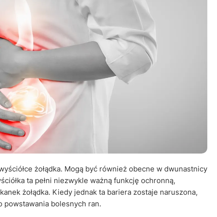
Leczenie ot
CT
Ubezpieczen
a wyściółce żołądka. Mogą być również obecne w dwunastnicy
Wyściółka ta pełni niezwykle ważną funkcję ochronną,
kanek żołądka. Kiedy jednak ta bariera zostaje naruszona,
do powstawania bolesnych ran.