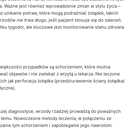
ka. Ważne jest również wprowadzenie zmian w stylu życia –
az unikanie potraw, które mogą podrażniać żołądek, takich
zodów nie trwa długo, jeśli pacjent stosuje się do zaleceń.
lku tygodni, ale kluczowe jest monitorowanie stanu zdrowia
większości przypadków są schorzeniem, które można
ować objawów i nie zwlekać z wizytą u lekarza. Nie leczone
h jak perforacja żołądka (przedziurawienie ściany żołądka)
dycznej.
pszej diagnostyce, wrzody rzadziej prowadzą do poważnych
at temu. Nowoczesne metody leczenia, w połączeniu ze
dzanie tym schorzeniem i zapobieganie jego nawrotom.