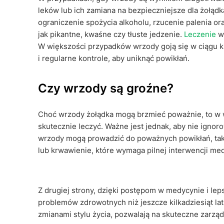
leków lub ich zamiana na bezpieczniejsze dla żołąd
ograniczenie spożycia alkoholu, rzucenie palenia or
jak pikantne, kwaśne czy tłuste jedzenie.
Leczenie
wr
W większości przypadków wrzody goją się w ciągu ki
i regularne kontrole, aby uniknąć powikłań.
Czy wrzody są groźne?
Choć wrzody żołądka mogą brzmieć poważnie, to w 
skutecznie leczyć. Ważne jest jednak, aby nie ignor
wrzody mogą prowadzić do poważnych powikłań, takic
lub krwawienie, które wymaga pilnej interwencji me
Z drugiej strony, dzięki postępom w medycynie i le
problemów zdrowotnych niż jeszcze kilkadziesiąt l
zmianami stylu życia, pozwalają na skuteczne zarzą