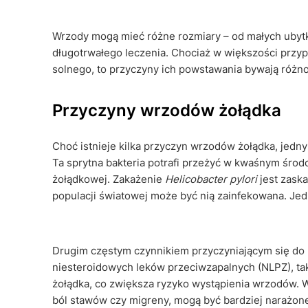
Wrzody mogą mieć różne rozmiary – od małych ubytk
długotrwałego leczenia. Chociaż w większości przy
solnego, to przyczyny ich powstawania bywają różn
Przyczyny wrzodów żołądka
Choć istnieje kilka przyczyn wrzodów żołądka, jedn
Ta sprytna bakteria potrafi przeżyć w kwaśnym środ
żołądkowej. Zakażenie
Helicobacter pylori
jest zask
populacji światowej może być nią zainfekowana. Jed
Drugim częstym czynnikiem przyczyniającym się do
niesteroidowych leków przeciwzapalnych (NLPZ), taki
żołądka, co zwiększa ryzyko wystąpienia wrzodów. W 
ból stawów czy migreny, mogą być bardziej narażone 