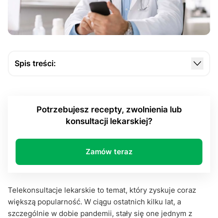
Spis treści:
Jak działają telekonsultacje?
Ochrona danych osobowych
Potrzebujesz recepty, zwolnienia lub
Trafność diagnozy w telekonsultacjach
konsultacji lekarskiej?
Telekonsultacje, a zdalne monitorowanie zdrowia
Zaufanie do lekarza
Zamów teraz
Kiedy telekonsultacje - przeciwwskazania?
Przyszłość telekonsultacji
Telekonsultacje lekarskie to temat, który zyskuje coraz
większą popularność. W ciągu ostatnich kilku lat, a
Podsumowanie
szczególnie w dobie pandemii, stały się one jednym z