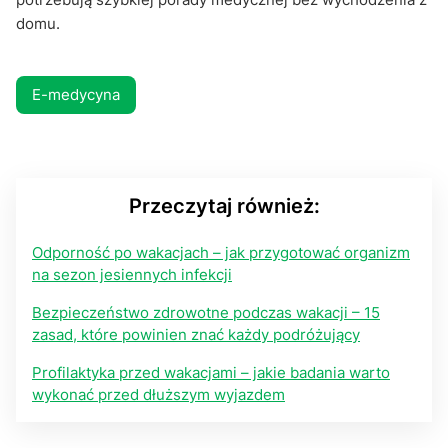
domu.
E-medycyna
Przeczytaj również:
Odporność po wakacjach – jak przygotować organizm
na sezon jesiennych infekcji
Bezpieczeństwo zdrowotne podczas wakacji – 15
zasad, które powinien znać każdy podróżujący
Profilaktyka przed wakacjami – jakie badania warto
wykonać przed dłuższym wyjazdem