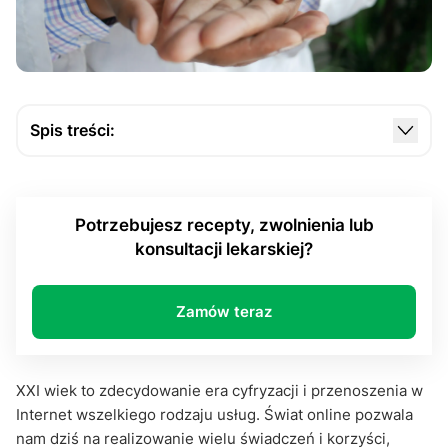
Spis treści:
Czym jest recepta online?
Dlaczego tania recepta online nie oznacza gorszej
Potrzebujesz recepty, zwolnienia lub
jakości?
konsultacji lekarskiej?
Dlaczego warto skorzystać z konsultacji
medycznych online?
Zamów teraz
Podsumowanie
XXI wiek to zdecydowanie era cyfryzacji i przenoszenia w
Internet wszelkiego rodzaju usług. Świat online pozwala
nam dziś na realizowanie wielu świadczeń i korzyści,