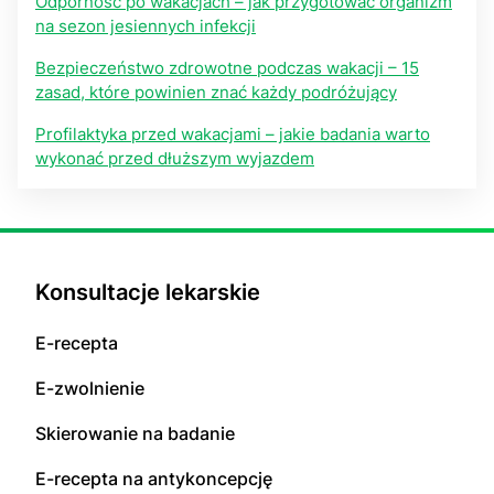
Odporność po wakacjach – jak przygotować organizm
na sezon jesiennych infekcji
Bezpieczeństwo zdrowotne podczas wakacji – 15
zasad, które powinien znać każdy podróżujący
Profilaktyka przed wakacjami – jakie badania warto
wykonać przed dłuższym wyjazdem
Konsultacje lekarskie
E-recepta
E-zwolnienie
Skierowanie na badanie
E-recepta na antykoncepcję