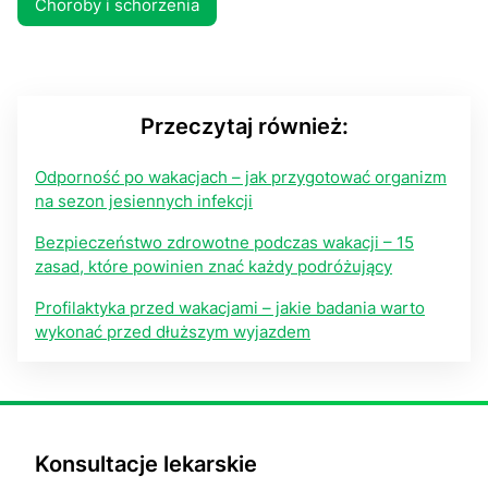
Choroby i schorzenia
Przeczytaj również:
Odporność po wakacjach – jak przygotować organizm
na sezon jesiennych infekcji
Bezpieczeństwo zdrowotne podczas wakacji – 15
zasad, które powinien znać każdy podróżujący
Profilaktyka przed wakacjami – jakie badania warto
wykonać przed dłuższym wyjazdem
Konsultacje lekarskie