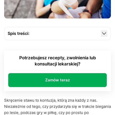
Spis treści:
Czym jest skręcenie stawu?
Objawy skręcenia stawu
Potrzebujesz recepty, zwolnienia lub
Pierwsza pomoc przy skręceniu stawu
konsultacji lekarskiej?
Kiedy udać się do lekarza?
Regeneracja i rehabilitacja
Zamów teraz
Jak zapobiegać skręceniom stawów?
Podsumowanie
Skręcenie stawu to kontuzja, którą zna każdy z nas.
Niezależnie od tego, czy przydarzyła się w trakcie biegania
po lesie, podczas gry w piłkę, czy po prostu po