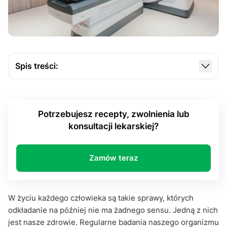
Spis treści:
Teleporady medyczne – nowa era w opiece
zdrowotnej
Potrzebujesz recepty, zwolnienia lub
Skierowanie na CT – dlaczego jest potrzebne?
konsultacji lekarskiej?
Teleporada medyczna, a skierowanie na CT przez
Internet
Zamów teraz
Proces uzyskania skierowania na CT przez
teleporadę
Czy teleporada zawsze jest odpowiednia?
W życiu każdego człowieka są takie sprawy, których
odkładanie na później nie ma żadnego sensu. Jedną z nich
Podsumowanie
jest nasze zdrowie. Regularne badania naszego organizmu