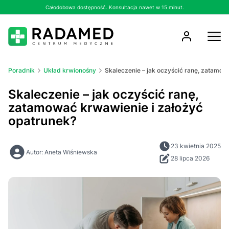
Całodobowa dostępność. Konsultacja nawet w 15 minut.
Poradnik
Układ krwionośny
Skaleczenie – jak oczyścić ranę, zatamow
Skaleczenie – jak oczyścić ranę,
zatamować krwawienie i założyć
opatrunek?
23 kwietnia 2025
Autor: Aneta Wiśniewska
28 lipca 2026