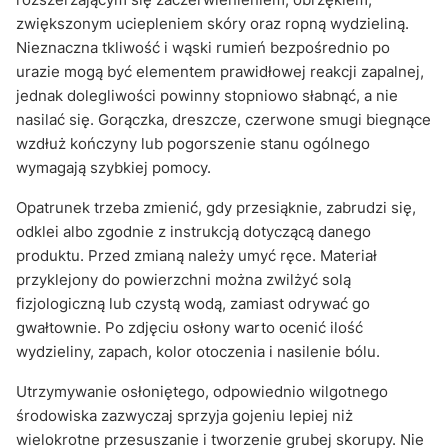
zwiększonym uciepleniem skóry oraz ropną wydzieliną.
Nieznaczna tkliwość i wąski rumień bezpośrednio po
urazie mogą być elementem prawidłowej reakcji zapalnej,
jednak dolegliwości powinny stopniowo słabnąć, a nie
nasilać się. Gorączka, dreszcze, czerwone smugi biegnące
wzdłuż kończyny lub pogorszenie stanu ogólnego
wymagają szybkiej pomocy.
Opatrunek trzeba zmienić, gdy przesiąknie, zabrudzi się,
odklei albo zgodnie z instrukcją dotyczącą danego
produktu. Przed zmianą należy umyć ręce. Materiał
przyklejony do powierzchni można zwilżyć solą
fizjologiczną lub czystą wodą, zamiast odrywać go
gwałtownie. Po zdjęciu osłony warto ocenić ilość
wydzieliny, zapach, kolor otoczenia i nasilenie bólu.
Utrzymywanie osłoniętego, odpowiednio wilgotnego
środowiska zazwyczaj sprzyja gojeniu lepiej niż
wielokrotne przesuszanie i tworzenie grubej skorupy. Nie