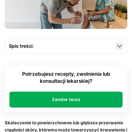
Spis treści:
Jak powinna wyglądać pierwsza pomoc przy
skaleczeniu?
Potrzebujesz recepty, zwolnienia lub
Czym wykonać przemywanie rany i czy
konsultacji lekarskiej?
dezynfekcja rany jest konieczna?
Kiedy rana wymaga konsultacji lekarskiej?
Zamów teraz
Jak rozpoznać zakażenie rany i prawidłowo
zmieniać opatrunek?
Skaleczenie: pytania i odpowiedzi
Skaleczenie to powierzchowne lub głębsze przerwanie
ciągłości skóry, któremu może towarzyszyć krwawienie i