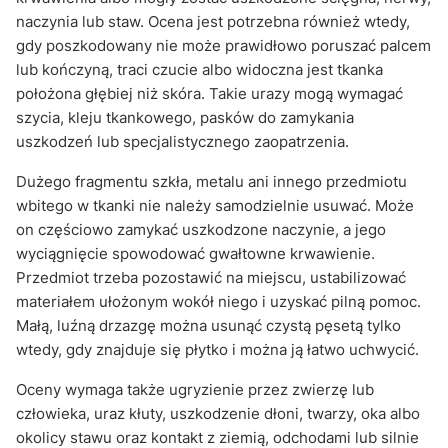
naczynia lub staw. Ocena jest potrzebna również wtedy,
gdy poszkodowany nie może prawidłowo poruszać palcem
lub kończyną, traci czucie albo widoczna jest tkanka
położona głębiej niż skóra. Takie urazy mogą wymagać
szycia, kleju tkankowego, pasków do zamykania
uszkodzeń lub specjalistycznego zaopatrzenia.
Dużego fragmentu szkła, metalu ani innego przedmiotu
wbitego w tkanki nie należy samodzielnie usuwać. Może
on częściowo zamykać uszkodzone naczynie, a jego
wyciągnięcie spowodować gwałtowne krwawienie.
Przedmiot trzeba pozostawić na miejscu, ustabilizować
materiałem ułożonym wokół niego i uzyskać pilną pomoc.
Małą, luźną drzazgę można usunąć czystą pęsetą tylko
wtedy, gdy znajduje się płytko i można ją łatwo uchwycić.
Oceny wymaga także ugryzienie przez zwierzę lub
człowieka, uraz kłuty, uszkodzenie dłoni, twarzy, oka albo
okolicy stawu oraz kontakt z ziemią, odchodami lub silnie