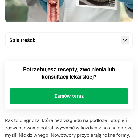
Spis treści:
Przyczyny raka macicy
Najczęstsze objawy raka macicy
Potrzebujesz recepty, zwolnienia lub
Diagnoza raka macicy
konsultacji lekarskiej?
Jak leczyć chorobę?
Najczęściej zadawane pytania:
Zamów teraz
Ważne
Rak to diagnoza, która bez względu na podłoże i stopień
zaawansowania potrafi wywołać w każdym z nas najgorsze
myśli. Nic dziwnego. Nowotwory przybierają różne formy,