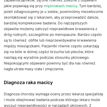
zapalenia jajników. Są one również zbieżne z objawami
jakie pojawiają się przy
mięśniakach macicy
. Tym bardziej,
jeżeli zdiagnozujemy je u siebie, powinniśmy niezwłocznie
skontaktować się z lekarzem, aby przeprowadzić dalsze,
bardziej kompleksowe badania. Do najczęstszych
objawów możemy zaliczyć nieprawidłowe krwawienia z
dróg rodnych, szczególnie po menopauzie. Bardzo często
są to również obfite lub nieprzewidywalne krwawienia
między miesiączkami. Pacjentki równie często uskarżają
się na bóle w dolnej części brzucha lub pleców, które
nasilają się wyraźnie podczas stosunku płciowego.
Niepokojącymi objawami powinny być dla nas również
nagła utrata masy ciała i zmęczenie.
Diagnoza raka macicy
Diagnoza choroby wymaga oceny przez lekarza specjalistę
i może obejmować badania podczas którego lekarz może
wyczuć nieprawidłowości w narządach płciowych. Z