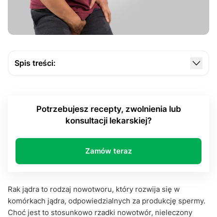
Spis treści:
Przyczyny nowotworu
Niepokojące objawy raka jąder
Potrzebujesz recepty, zwolnienia lub
Diagnoza raka jądra
konsultacji lekarskiej?
Jak leczyć nowotwór
Najczęściej zadawane pytania
Zamów teraz
Warto pamiętać
Rak jądra to rodzaj nowotworu, który rozwija się w
komórkach jądra, odpowiedzialnych za produkcję spermy.
Choć jest to stosunkowo rzadki nowotwór, nieleczony