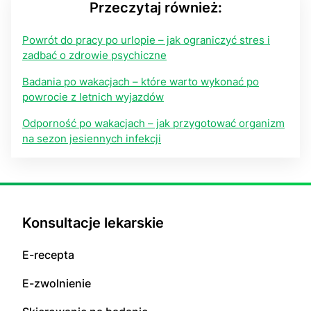
Przeczytaj również:
Powrót do pracy po urlopie – jak ograniczyć stres i
zadbać o zdrowie psychiczne
Badania po wakacjach – które warto wykonać po
powrocie z letnich wyjazdów
Odporność po wakacjach – jak przygotować organizm
na sezon jesiennych infekcji
Konsultacje lekarskie
E-recepta
E-zwolnienie