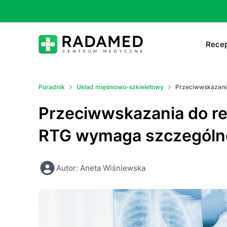
Recep
E-
Poradnik
Układ mięśniowo-szkieletowy
Przeciwwskazania
E-
Przeciwwskazania do re
Ta
RTG wymaga szczególne
Le
Autor: Aneta Wiśniewska