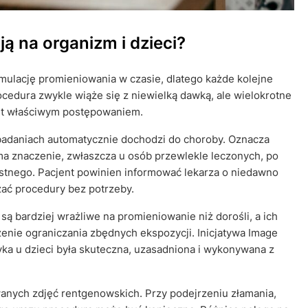
ą na organizm i dzieci?
ulację promieniowania w czasie, dlatego każde kolejne
edura zwykle wiąże się z niewielką dawką, ale wielokrotne
est właściwym postępowaniem.
 badaniach automatycznie dochodzi do choroby. Oznacza
a znaczenie, zwłaszcza u osób przewlekle leczonych, po
ostnego. Pacjent powinien informować lekarza o niedawno
ać procedury bez potrzeby.
ą bardziej wrażliwe na promieniowanie niż dorośli, a ich
enie ograniczania zbędnych ekspozycji. Inicjatywa Image
yka u dzieci była skuteczna, uzasadniona i wykonywana z
wanych zdjęć rentgenowskich. Przy podejrzeniu złamania,