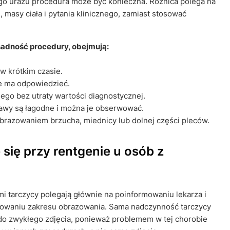
ego urazu procedura może być konieczna. Różnica polega na
 masy ciała i pytania klinicznego, zamiast stosować
sadność procedury, obejmują:
w krótkim czasie.
ie ma odpowiedzieć.
go bez utraty wartości diagnostycznej.
jawy są łagodne i można je obserwować.
obrazowaniem brzucha, miednicy lub dolnej części pleców.
 się przy rentgenie u osób z
mi tarczycy polegają głównie na poinformowaniu lekarza i
nowaniu zakresu obrazowania. Sama nadczynność tarczycy
o zwykłego zdjęcia, ponieważ problemem w tej chorobie