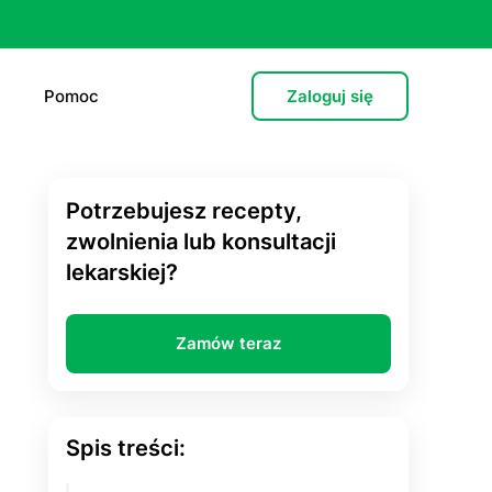
Pomoc
Zaloguj się
Potrzebujesz recepty,
e (L4)
zwolnienia lub konsultacji
lekarskiej?
 lekarska
e
Zamów teraz
 psychiatryczna (dorośli)
cja hormonalna
Spis treści:
zień po”