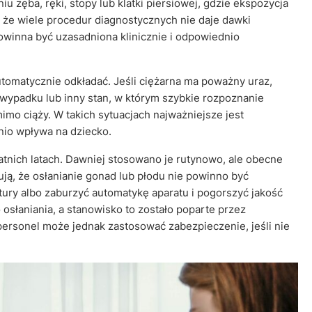
u zęba, ręki, stopy lub klatki piersiowej, gdzie ekspozycja
, że wiele procedur diagnostycznych nie daje dawki
powinna być uzasadniona klinicznie i odpowiednio
utomatycznie odkładać. Jeśli ciężarna ma poważny uraz,
 wypadku lub inny stan, w którym szybkie rozpoznanie
imo ciąży. W takich sytuacjach najważniejsze jest
nio wpływa na dziecko.
atnich latach. Dawniej stosowano je rutynowo, ale obecne
ą, że osłanianie gonad lub płodu nie powinno być
ury albo zaburzyć automatykę aparatu i pogorszyć jakość
słaniania, a stanowisko to zostało poparte przez
personel może jednak zastosować zabezpieczenie, jeśli nie