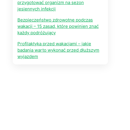
przygotować organizm na sezon
jesiennych infekcji
Bezpieczeństwo zdrowotne podczas
wakacji – 15 zasad, które powinien znać
każdy podróżujący
Profilaktyka przed wakacjami – jakie
badania warto wykonać przed dłuższym
wyjazdem