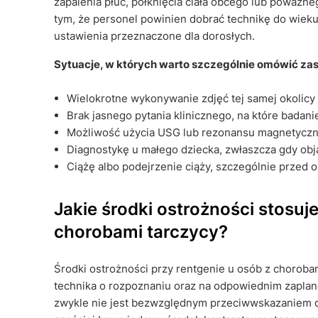
zapalenia płuc, połknięcia ciała obcego lub poważn
tym, że personel powinien dobrać technikę do wieku,
ustawienia przeznaczone dla dorosłych.
Sytuacje, w których warto szczególnie omówić za
Wielokrotne wykonywanie zdjęć tej samej okolicy 
Brak jasnego pytania klinicznego, na które badan
Możliwość użycia USG lub rezonansu magnetyczne
Diagnostykę u małego dziecka, zwłaszcza gdy ob
Ciążę albo podejrzenie ciąży, szczególnie przed 
Jakie środki ostrożności stosuje
chorobami tarczycy?
Środki ostrożności przy rentgenie u osób z choroba
technika o rozpoznaniu oraz na odpowiednim zapla
zwykle nie jest bezwzględnym przeciwwskazaniem d