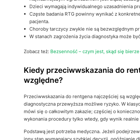
Dzieci wymagają indywidualnego uzasadnienia pro
Częste badania RTG powinny wynikać z konkretne
pacjenta.
Choroby tarczycy zwykle nie są bezwzględnym pr
W stanach zagrożenia życia diagnostyka może by
Zobacz też:
Bezsenność – czym jest, skąd się bierze
Kiedy przeciwwskazania do ren
względne?
Przeciwwskazania do rentgena najczęściej są względ
diagnostyczna przewyższa możliwe ryzyko. W klasyc
mówi się o całkowitym zakazie; częściej o konieczno
wykonania procedury tylko wtedy, gdy wynik realnie 
Podstawą jest potrzeba medyczna. Jeżeli podejrzewa 
inny stan wymagający szybkiej decyzji, opóźnianie 