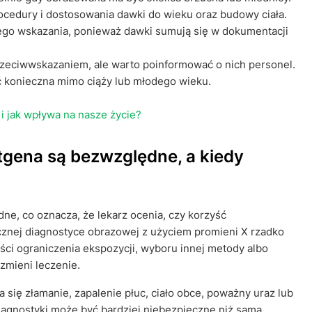
cedury i dostosowania dawki do wieku oraz budowy ciała.
go wskazania, ponieważ dawki sumują się w dokumentacji
zeciwwskazaniem, ale warto poinformować o nich personel.
ć konieczna mimo ciąży lub młodego wieku.
 i jak wpływa na nasze życie?
tgena są bezwzględne, a kiedy
ne, co oznacza, że lekarz ocenia, czy korzyść
znej diagnostyce obrazowej z użyciem promieni X rzadko
ści ograniczenia ekspozycji, wyboru innej metody albo
zmieni leczenie.
się złamanie, zapalenie płuc, ciało obce, poważny uraz lub
diagnostyki może być bardziej niebezpieczne niż sama