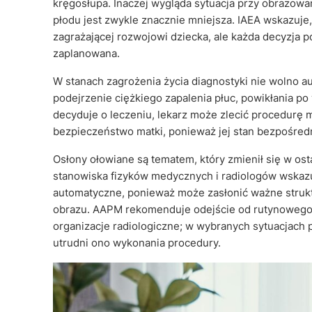
kręgosłupa. Inaczej wygląda sytuacja przy obrazowani
płodu jest zwykle znacznie mniejsza. IAEA wskazuje
zagrażającej rozwojowi dziecka, ale każda decyzja 
zaplanowana.
W stanach zagrożenia życia diagnostyki nie wolno a
podejrzenie ciężkiego zapalenia płuc, powikłania po
decyduje o leczeniu, lekarz może zlecić procedurę m
bezpieczeństwo matki, ponieważ jej stan bezpośred
Osłony ołowiane są tematem, który zmienił się w ost
stanowiska fizyków medycznych i radiologów wskazuj
automatyczne, ponieważ może zasłonić ważne strukt
obrazu. AAPM rekomenduje odejście od rutynowego o
organizacje radiologiczne; w wybranych sytuacjach 
utrudni ono wykonania procedury.