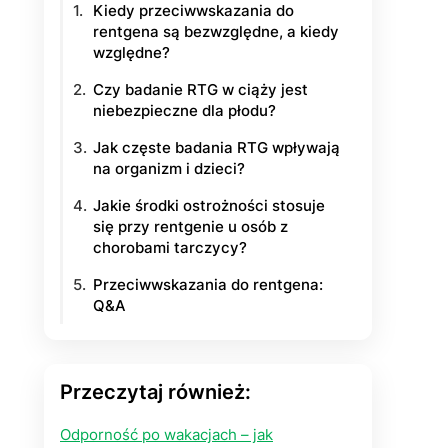
Kiedy przeciwwskazania do
rentgena są bezwzględne, a kiedy
yłości
względne?
ie na życie
Czy badanie RTG w ciąży jest
niebezpieczne dla płodu?
Jak częste badania RTG wpływają
na organizm i dzieci?
Jakie środki ostrożności stosuje
się przy rentgenie u osób z
chorobami tarczycy?
Przeciwwskazania do rentgena:
Q&A
Przeczytaj również:
Odporność po wakacjach – jak