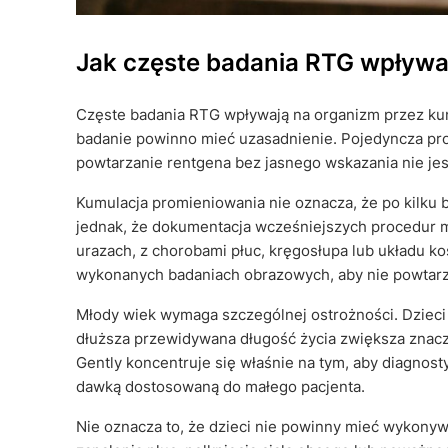
Jak częste badania RTG wpływaj
Częste badania RTG wpływają na organizm przez kum
badanie powinno mieć uzasadnienie. Pojedyncza proc
powtarzanie rentgena bez jasnego wskazania nie j
Kumulacja promieniowania nie oznacza, że po kilku
jednak, że dokumentacja wcześniejszych procedur m
urazach, z chorobami płuc, kręgosłupa lub układu k
wykonanych badaniach obrazowych, aby nie powtarz
Młody wiek wymaga szczególnej ostrożności. Dzieci s
dłuższa przewidywana długość życia zwiększa znacz
Gently koncentruje się właśnie na tym, aby diagnost
dawką dostosowaną do małego pacjenta.
Nie oznacza to, że dzieci nie powinny mieć wykony