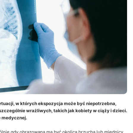
Leczenie ot
CT
Ubezpieczen
tuacji, w których ekspozycja może być niepotrzebna,
zególnie wrażliwych, takich jak kobiety w ciąży i dzieci.
e medycznej.
ólnie gdy obrazowana ma być okolica brzucha lub miednicy.