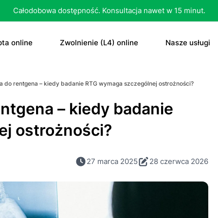
Całodobowa dostępność. Konsultacja nawet w 15 minut.
ta online
Zwolnienie (L4) online
Nasze usługi
recepta
Zwolnienie (L4) online
E-recepta
 do rentgena – kiedy badanie RTG wymaga szczególnej ostrożności?
recepta na antykoncepcję
E-zwolnienie lekarskie dla studenta
E-zwolnieni
ntgena – kiedy badanie
bletka „dzień po”
Konsultacja
j ostrożności?
czenie otyłości
Skierowani
27 marca 2025
28 czerwca 2026
Konsultacja
Dowolne
Antykoncep
RTG
Tabletka „d
MRI