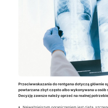
Przeciwwskazania do rentgena dotyczą głównie sy
powtarzana zbyt często albo wykonywana u osób szc
Decyzję zawsze należy oprzeć na realnej potrzebi
Najważniejszym ograniczeniem jest ciąża, szczeg