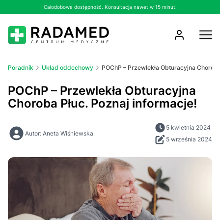
Całodobowa dostępność. Konsultacja nawet w 15 minut.
Poradnik
Układ oddechowy
POChP – Przewlekła Obturacyjna Choroba 
POChP – Przewlekła Obturacyjna
Choroba Płuc. Poznaj informacje!
5 kwietnia 2024
Autor: Aneta Wiśniewska
5 września 2024