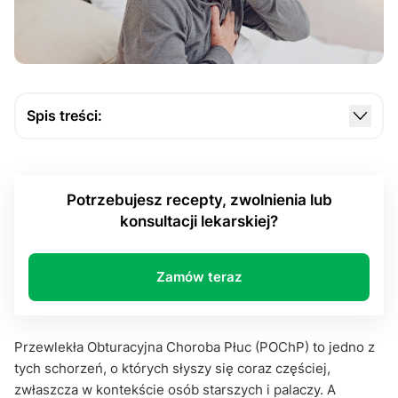
Spis treści:
Czym właściwie jest POChP?
Najbardziej narażeni pacjenci
Potrzebujesz recepty, zwolnienia lub
Jakie są objawy POChP?
konsultacji lekarskiej?
Dlaczego warto monitorować objawy?
Jak wygląda leczenie POChP?
Zamów teraz
Jak zapobiegać POChP?
Podsumowanie
Przewlekła Obturacyjna Choroba Płuc (POChP) to jedno z
tych schorzeń, o których słyszy się coraz częściej,
zwłaszcza w kontekście osób starszych i palaczy. A