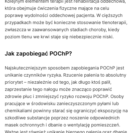
Kolejnym elementem terapii jest rehabilitacja oddechowa,
która obejmuje ćwiczenia fizyczne mające na celu
poprawę wydolności oddechowej pacjenta. W cięższych
przypadkach może być konieczne stosowanie tlenoterapii,
zwłaszcza w zaawansowanych stadiach choroby, kiedy
poziom tlenu we krwi staje się niebezpiecznie niski.
Jak zapobiegać POChP?
Najskuteczniejszym sposobem zapobiegania POChP jest
unikanie czynników ryzyka. Rzucenie palenia to absolutny
priorytet – niezależnie od tego, jak długo ktoś palił,
zaprzestanie tego nałogu może znacząco poprawić
zdrowie płuc i zmniejszyć ryzyko rozwoju POChP. Osoby
pracujące w środowisku zanieczyszczonym pyłami lub
chemikaliami powinny starać się ograniczyć ekspozycję na
szkodliwe substancje poprzez noszenie odpowiednich
masek ochronnych i dbanie o wentylację pomieszczeń.
Ważne jest również unikanie biernego palenia oraz dbanie