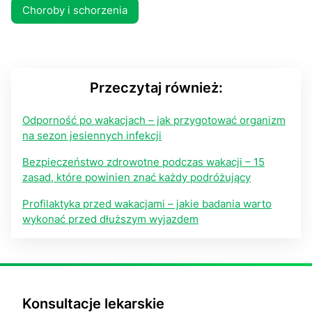
Choroby i schorzenia
Przeczytaj również:
Odporność po wakacjach – jak przygotować organizm
na sezon jesiennych infekcji
Bezpieczeństwo zdrowotne podczas wakacji – 15
zasad, które powinien znać każdy podróżujący
Profilaktyka przed wakacjami – jakie badania warto
wykonać przed dłuższym wyjazdem
Konsultacje lekarskie