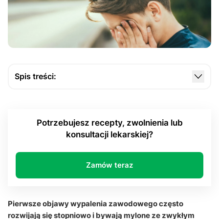
Spis treści:
Czym są wypalenie zawodowe i wczesne objawy
wypalenia zawodowego?
Potrzebujesz recepty, zwolnienia lub
Dlaczego chroniczne wyczerpanie i spadek
konsultacji lekarskiej?
zaangażowania są tak ważnym sygnałem?
Kiedy cynizm, frustracja i drażliwość zaczynają
wpływać na relacje?
Zamów teraz
Jak reagować, zanim objawy zaczną powodować
poważne konsekwencje?
Pierwsze objawy wypalenia zawodowego często
Q&A
rozwijają się stopniowo i bywają mylone ze zwykłym