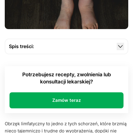
Spis treści:
Czym jest obrzęk limfatyczny?
Dlaczego dochodzi do obrzęku limfatycznego?
Potrzebujesz recepty, zwolnienia lub
Jakie są objawy obrzęku limfatycznego?
konsultacji lekarskiej?
Czy obrzęk limfatyczny można wyleczyć?
Profilaktyka – jak zapobiegać obrzękowi
Zamów teraz
limfatycznemu?
Obrzęk limfatyczny to jedno z tych schorzeń, które brzmią
nieco tajemniczo i trudne do wyobrażenia, dopóki nie