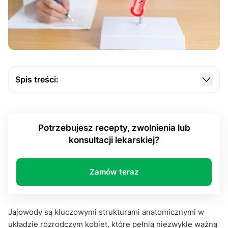
Spis treści:
Co sprawia, że jajowody zaczynają źle
funkcjonować?
Potrzebujesz recepty, zwolnienia lub
Objawy nieprawidłowego działania jajowodów
konsultacji lekarskiej?
Metody leczenia nieprawidłowego działania
jajowodów
Zamów teraz
Najczęściej zadawane pytania:
Jajowody są kluczowymi strukturami anatomicznymi w
układzie rozrodczym kobiet, które pełnią niezwykle ważną