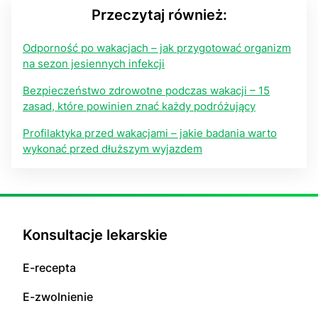
Przeczytaj również:
Odporność po wakacjach – jak przygotować organizm
na sezon jesiennych infekcji
Bezpieczeństwo zdrowotne podczas wakacji – 15
zasad, które powinien znać każdy podróżujący
Profilaktyka przed wakacjami – jakie badania warto
wykonać przed dłuższym wyjazdem
Konsultacje lekarskie
E-recepta
E-zwolnienie