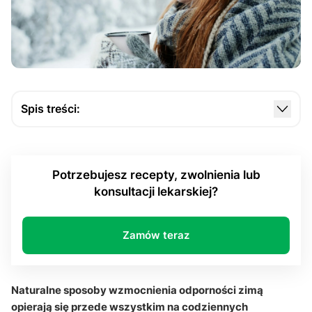
Spis treści:
Dlaczego zimą częściej chorujemy?
Jak dieta wspiera odporność w sezonie zimowym?
Potrzebujesz recepty, zwolnienia lub
Czy witamina D3, sen i ruch naprawdę pomagają?
konsultacji lekarskiej?
Jakie naturalne dodatki mają sens, a czego nie
przeceniać?
Zamów teraz
Q&A
Naturalne sposoby wzmocnienia odporności zimą
opierają się przede wszystkim na codziennych