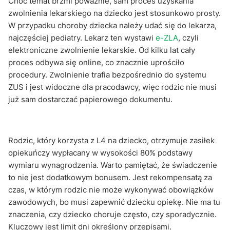
Choć temat brzmi poważnie, sam proces uzyskania
zwolnienia lekarskiego na dziecko jest stosunkowo prosty.
W przypadku choroby dziecka należy udać się do lekarza,
najczęściej pediatry. Lekarz ten wystawi
e-ZLA
, czyli
elektroniczne zwolnienie lekarskie. Od kilku lat cały
proces odbywa się online, co znacznie uprościło
procedury. Zwolnienie trafia bezpośrednio do systemu
ZUS i jest widoczne dla pracodawcy, więc rodzic nie musi
już sam dostarczać papierowego dokumentu.
Rodzic, który korzysta z L4 na dziecko, otrzymuje zasiłek
opiekuńczy wypłacany w wysokości 80% podstawy
wymiaru wynagrodzenia. Warto pamiętać, że świadczenie
to nie jest dodatkowym bonusem. Jest rekompensatą za
czas, w którym rodzic nie może wykonywać obowiązków
zawodowych, bo musi zapewnić dziecku opiekę. Nie ma tu
znaczenia, czy dziecko choruje często, czy sporadycznie.
Kluczowy jest limit dni określony przepisami.