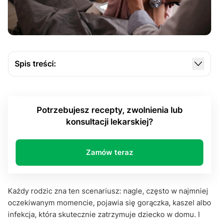
Spis treści:
L4 na dziecko: kto i kiedy może z niego skorzystać?
Jak uzyskać L4 na dziecko w praktyce?
Potrzebujesz recepty, zwolnienia lub
Zwolnienie lekarskie na dziecko, a realia życia
konsultacji lekarskiej?
codziennego
L4 na dziecko jako realne wsparcie dla rodziców
Zamów teraz
Każdy rodzic zna ten scenariusz: nagle, często w najmniej
oczekiwanym momencie, pojawia się gorączka, kaszel albo
infekcja, która skutecznie zatrzymuje dziecko w domu. I