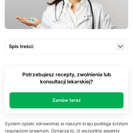
Spis treści:
Wystawianie L4 online w Polsce – kto może
wystawić dokument?
Potrzebujesz recepty, zwolnienia lub
Wystawianie L4 online – jak to działa?
konsultacji lekarskiej?
Kto może korzystać z takiej opcji?
Wystawianie L4 online, a Zakład Ubezpieczeń
Zamów teraz
Społecznych
Podsumowanie
System opieki zdrowotnej w naszym kraju podlega ścisłym
regulacjom prawnym. Oznacza to, iż wszystkie aspekty