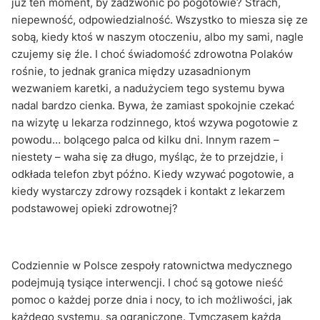
już ten moment, by zadzwonić po pogotowie? Strach,
niepewność, odpowiedzialność. Wszystko to miesza się ze
sobą, kiedy ktoś w naszym otoczeniu, albo my sami, nagle
czujemy się źle. I choć świadomość zdrowotna Polaków
rośnie, to jednak granica między uzasadnionym
wezwaniem karetki, a nadużyciem tego systemu bywa
nadal bardzo cienka. Bywa, że zamiast spokojnie czekać
na wizytę u lekarza rodzinnego, ktoś wzywa pogotowie z
powodu… bolącego palca od kilku dni. Innym razem –
niestety – waha się za długo, myśląc, że to przejdzie, i
odkłada telefon zbyt późno. Kiedy wzywać pogotowie, a
kiedy wystarczy zdrowy rozsądek i kontakt z lekarzem
podstawowej opieki zdrowotnej?
Codziennie w Polsce zespoły ratownictwa medycznego
podejmują tysiące interwencji. I choć są gotowe nieść
pomoc o każdej porze dnia i nocy, to ich możliwości, jak
każdego systemu, są ograniczone. Tymczasem każda