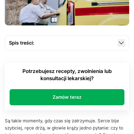
Spis treści:
Sytuacje, w których nie ma czasu na wahanie: tu
liczy się każda sekunda
Potrzebujesz recepty, zwolnienia lub
Kiedy wzywać pogotowie? Gdzie kończy się
konsultacji lekarskiej?
nagłość, a zaczyna niepokój?
Odpowiedzialność zaczyna się od decyzji
Zamów teraz
Kiedy wzywać pogotowie gdy masz wątpliwości?
Lepiej zadzwonić i zapytać
Są takie momenty, gdy czas się zatrzymuje. Serce bije
szybciej, ręce drżą, w głowie krąży jedno pytanie: czy to