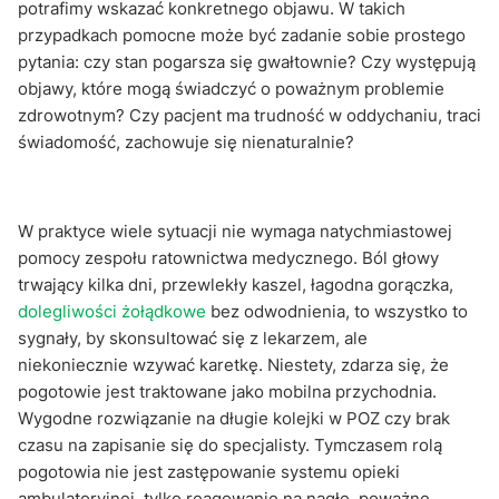
potrafimy wskazać konkretnego objawu. W takich
przypadkach pomocne może być zadanie sobie prostego
pytania: czy stan pogarsza się gwałtownie? Czy występują
objawy, które mogą świadczyć o poważnym problemie
zdrowotnym? Czy pacjent ma trudność w oddychaniu, traci
świadomość, zachowuje się nienaturalnie?
W praktyce wiele sytuacji nie wymaga natychmiastowej
pomocy zespołu ratownictwa medycznego. Ból głowy
trwający kilka dni, przewlekły kaszel, łagodna gorączka,
dolegliwości żołądkowe
bez odwodnienia, to wszystko to
sygnały, by skonsultować się z lekarzem, ale
niekoniecznie wzywać karetkę. Niestety, zdarza się, że
pogotowie jest traktowane jako mobilna przychodnia.
Wygodne rozwiązanie na długie kolejki w POZ czy brak
czasu na zapisanie się do specjalisty. Tymczasem rolą
pogotowia nie jest zastępowanie systemu opieki
ambulatoryjnej, tylko reagowanie na nagłe, poważne