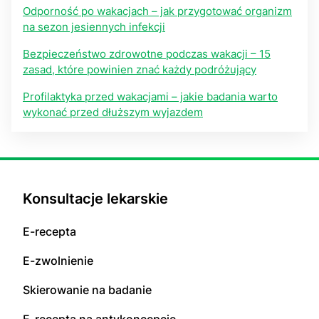
Odporność po wakacjach – jak przygotować organizm
na sezon jesiennych infekcji
Bezpieczeństwo zdrowotne podczas wakacji – 15
zasad, które powinien znać każdy podróżujący
Profilaktyka przed wakacjami – jakie badania warto
wykonać przed dłuższym wyjazdem
Konsultacje lekarskie
E-recepta
E-zwolnienie
Skierowanie na badanie
E-recepta na antykoncepcję