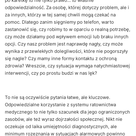
po karetkę to nie tylko prawo… to właśnie
odpowiedzialność. Za osobę, której dotyczy problem, ale i
za innych, którzy w tej samej chwili mogą czekać na
pomoc. Dlatego zanim sięgniemy po telefon, warto
zastanowić się, czy robimy to w oparciu o realną potrzebę,
czy może działamy pod wpływem emocji lub braku innych
opcji. Czy nasz problem jest naprawdę nagły, czy może
wynika z przewlekłych dolegliwości, które nie pogorszyły
się nagle? Czy mamy inne formy kontaktu z ochroną
zdrowia? Wreszcie, czy sytuacja wymaga natychmiastowej
interwencji, czy po prostu budzi w nas lęk?
To nie są oczywiście pytania łatwe, ale kluczowe.
Odpowiedzialne korzystanie z systemu ratownictwa
medycznego to nie tylko szacunek dla jego ograniczonych
zasobów, ale też wyraz dojrzałości społecznej. Nikt nie
oczekuje od laika umiejętności diagnostycznych, ale
minimum rozeznania w sytuacjach alarmowych powinno