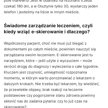
pole manewru! Jeśli w Gdańsku na rezonans trzeba
czekać 180 dni, a w Olsztynie tylko 30, wystarczy jeden
telefon i jesteśmy na liście w innym mieście.
Świadome zarządzanie leczeniem, czyli
kiedy wziąć e-skierowanie i dlaczego?
Współczesny pacjent, choć nie musi już biegać z
dokumentami po całym mieście, powinien nauczyć się
zarządzania swoim leczeniem. E-skierowanie jest tu
narzędziem, które – jeśli użyte z wyczuciem – może
skrócić drogę do diagnozy i wyleczenia o całe tygodnie.
Kluczem jest czujność, umiejętność rozpoznania
momentu, w którym warto porozmawiać z lekarzem o
dalszych krokach. Nie trzeba być lekarzem, by wiedzieć,
że przewlekłe objawy, brak reakcji na leczenie
podstawowe czy pogorszenie stanu zdrowia powinny
skłonić nas do zadania pytania: czy to już czas na
skierowanie?.