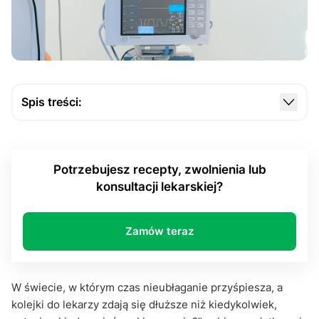
Spis treści:
E-skierowanie. Kiedyś kartka, dziś kod, jednak
znaczenie nadal to samo
Potrzebujesz recepty, zwolnienia lub
Kiedy wziąć e-skierowanie, czyli ten właściwy
konsultacji lekarskiej?
złoty moment
Leczenie prywatne a e-skierowanie: czy warto je
mieć mimo wszystko?
Zamów teraz
Świadome zarządzanie leczeniem, czyli kiedy
wziąć e-skierowanie i dlaczego?
W świecie, w którym czas nieubłaganie przyśpiesza, a
E-skierowanie nie rozwiąże wszystkiego, ale może
kolejki do lekarzy zdają się dłuższe niż kiedykolwiek,
wiele uprościć