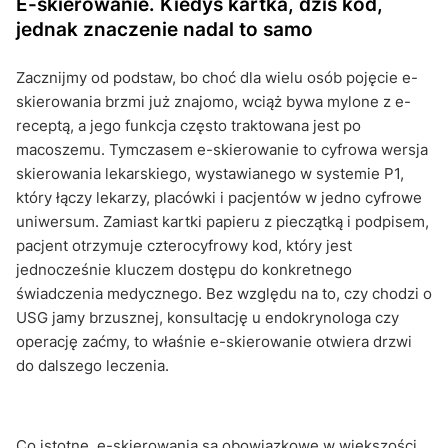
E-skierowanie. Kiedyś kartka, dziś kod,
jednak znaczenie nadal to samo
Zacznijmy od podstaw, bo choć dla wielu osób pojęcie e-
skierowania brzmi już znajomo, wciąż bywa mylone z e-
receptą, a jego funkcja często traktowana jest po
macoszemu. Tymczasem e-skierowanie to cyfrowa wersja
skierowania lekarskiego, wystawianego w systemie P1,
który łączy lekarzy, placówki i pacjentów w jedno cyfrowe
uniwersum. Zamiast kartki papieru z pieczątką i podpisem,
pacjent otrzymuje czterocyfrowy kod, który jest
jednocześnie kluczem dostępu do konkretnego
świadczenia medycznego. Bez względu na to, czy chodzi o
USG jamy brzusznej, konsultację u endokrynologa czy
operację zaćmy, to właśnie e-skierowanie otwiera drzwi
do dalszego leczenia.
Co istotne, e-skierowania są obowiązkowe w większości