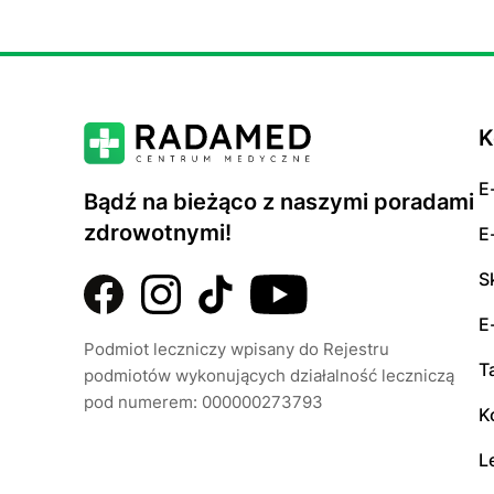
K
E
Bądź na bieżąco z naszymi poradami
zdrowotnymi!
E
S
E
Podmiot leczniczy wpisany do Rejestru
T
podmiotów wykonujących działalność leczniczą
pod numerem: 000000273793
K
L