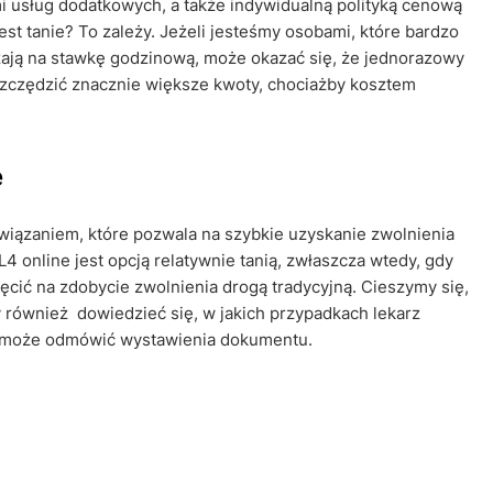
i usług dodatkowych, a także indywidualną polityką cenową
est tanie? To zależy. Jeżeli jesteśmy osobami, które bardzo
czają na stawkę godzinową, może okazać się, że jednorazowy
oszczędzić znacznie większe kwoty, chociażby kosztem
e
wiązaniem, które pozwala na szybkie uzyskanie zwolnienia
 online jest opcją relatywnie tanią, zwłaszcza wtedy, gdy
ęcić na zdobycie zwolnienia drogą tradycyjną. Cieszymy się,
y również dowiedzieć się, w jakich przypadkach lekarz
h może odmówić wystawienia dokumentu.