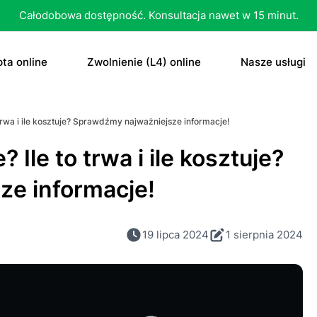
Całodobowa dostępność. Konsultacja nawet w 15 minut.
ta online
Zwolnienie (L4) online
Nasze usługi
recepta
Zwolnienie (L4) online
E-recepta
trwa i ile kosztuje? Sprawdźmy najważniejsze informacje!
recepta na antykoncepcję
E-zwolnienie lekarskie dla studenta
E-zwolnieni
Ile to trwa i ile kosztuje?
bletka „dzień po”
Konsultacja
e informacje!
czenie otyłości
Skierowani
19 lipca 2024
1 sierpnia 2024
Konsultacja
Dowolne
Antykoncep
RTG
Tabletka „d
MRI