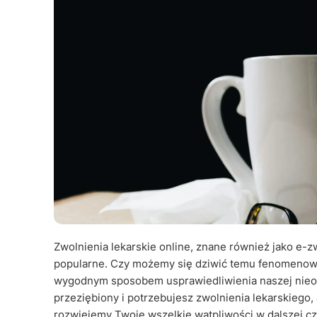
Zwolnienia lekarskie online, znane również jako e-z
popularne. Czy możemy się dziwić temu fenomenowi?
wygodnym sposobem usprawiedliwienia naszej nieobe
przeziębiony i potrzebujesz zwolnienia lekarskiego, 
rozwiejemy Twoje wszelkie wątpliwości w dalszej częś