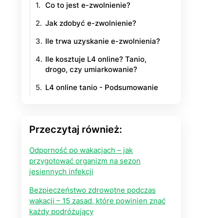
Co to jest e-zwolnienie?
yłości
Jak zdobyć e-zwolnienie?
Ile trwa uzyskanie e-zwolnienia?
ie na życie
Ile kosztuje L4 online? Tanio,
drogo, czy umiarkowanie?
L4 online tanio - Podsumowanie
Przeczytaj również:
Odporność po wakacjach – jak
przygotować organizm na sezon
jesiennych infekcji
Bezpieczeństwo zdrowotne podczas
wakacji – 15 zasad, które powinien znać
każdy podróżujący