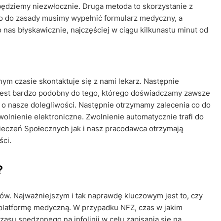
ędziemy niezwłocznie. Druga metoda to skorzystanie z
 co do zasady musimy wypełnić formularz medyczny, a
 nas błyskawicznie, najczęściej w ciągu kilkunastu minut od
m czasie skontaktuje się z nami lekarz. Następnie
 jest bardzo podobny do tego, którego doświadczamy zawsze
, o nasze dolegliwości. Następnie otrzymamy zalecenia co do
olnienie elektroniczne. Zwolnienie automatycznie trafi do
eczeń Społecznych jak i nasz pracodawca otrzymają
ści.
?
ków. Najważniejszym i tak naprawdę kluczowym jest to, czy
platformę medyczną. W przypadku NFZ, czas w jakim
su spędzonego na infolinii w celu zapisania się na