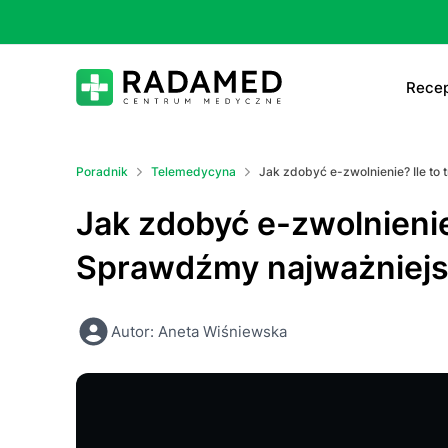
Recep
E-
Poradnik
Telemedycyna
Jak zdobyć e-zwolnienie? Ile to 
E-
Jak zdobyć e-zwolnienie? 
Ta
Sprawdźmy najważniejsz
Le
Autor: Aneta Wiśniewska