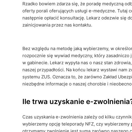
Rzadko bowiem zdarza się, że poradę medyczną odb
oferty porali oferujących usługi e-medyczne. Tutaj
następnie opłacić konsultację. Lekarz odezwie się do
zainicjowania przez nas kontaktu.
Bez względu na metodę jaką wybierzemy, w określony
rozpocznie się wywiad medyczny, który zasadniczo
w gabinecie. Lekarz wypyta nas o nasz stan zdrowia
naszej przypadłości. Na końcu lekarz wystawi nam zw
systemu ZUS. Oznacza to, że zarówno Zakład Ubezpi
niezbędne informacje o naszej chorobie i nieobecno
Ile trwa uzyskanie e-zwolnienia
Czas uzyskania e-zwolnienia zależy od kilku czynni
wybierzemy opcję teleporady NFZ, czy wybierzemy 
otrzymamy zwolnienie jest sumą zarówno naszego cza