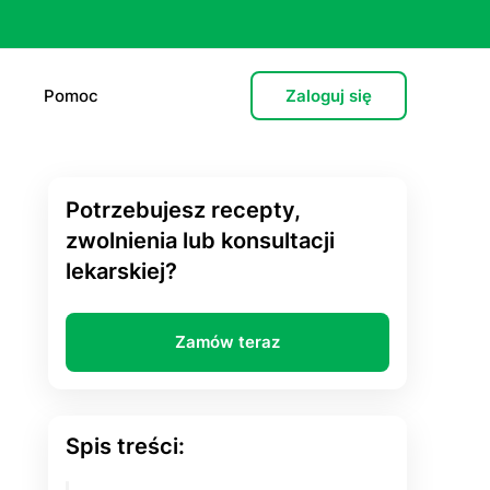
Pomoc
Zaloguj się
Potrzebujesz recepty,
e (L4)
zwolnienia lub konsultacji
lekarskiej?
 lekarska
e
Zamów teraz
 psychiatryczna (dorośli)
cja hormonalna
Spis treści:
zień po”