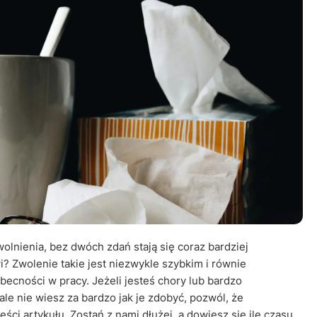
Leczenie ot
CT
Ubezpieczen
wolnienia, bez dwóch zdań stają się coraz bardziej
 Zwolenie takie jest niezwykle szybkim i równie
cności w pracy. Jeżeli jesteś chory lub bardzo
ale nie wiesz za bardzo jak je zdobyć, pozwól, że
ci artykułu. Zostań z nami dłużej, a dowiesz się ile czasu