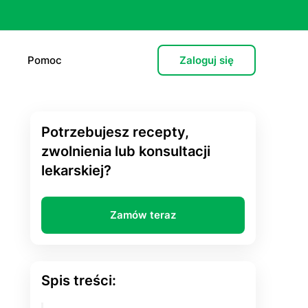
Pomoc
Zaloguj się
Potrzebujesz recepty,
e (L4)
zwolnienia lub konsultacji
lekarskiej?
 lekarska
e
Zamów teraz
 psychiatryczna (dorośli)
cja hormonalna
Spis treści:
zień po”