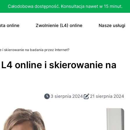
Całodobowa dostępność. Konsultacja nawet w 15 minut.
ta online
Zwolnienie (L4) online
Nasze usługi
recepta
Zwolnienie (L4) online
E-recepta
 i skierowanie na badania przez Internet?
recepta na antykoncepcję
E-zwolnienie lekarskie dla studenta
E-zwolnieni
L4 online i skierowanie na
bletka „dzień po”
Konsultacja
czenie otyłości
Skierowani
3 sierpnia 2024
21 sierpnia 2024
Konsultacja
Dowolne
Antykoncep
RTG
Tabletka „d
MRI