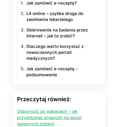
Jak zamówić e-receptę?
yłości
L4 online – szybka droga do
zwolnienia lekarskiego
ie na życie
Skierowanie na badania przez
Internet – jak to zrobić?
Dlaczego warto korzystać z
nowoczesnych portali
medycznych?
Jak zamówić e-receptę -
podsumowanie
Przeczytaj również:
Odporność po wakacjach – jak
przygotować organizm na sezon
jesiennych infekcji