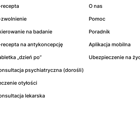
-recepta
O nas
-zwolnienie
Pomoc
kierowanie na badanie
Poradnik
-recepta na antykoncepcję
Aplikacja mobilna
abletka „dzień po”
Ubezpieczenie na życ
onsultacja psychiatryczna (dorośli)
eczenie otyłości
onsultacja lekarska