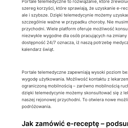
Portale telemedyczne to rozwiązanie, które zrewol
szereg korzyści, które sprawiają, że uzyskanie e-rece
ale i szybsze. Dzięki telemedycynie możemy uzyska
szczególnie ważne w przypadku choroby. Nie musimy 
przychodni. Wiele platform oferuje możliwość konsult
niezwykle wygodne dla osób pracujących na zmiany
dostępność 24/7 oznacza, iż naszą potrzebę medyczn
kalendarz świąt.
Portale telemedyczne zapewniają wysoki poziom b
wygodę użytkowania. Możliwość kontaktu z lekarzem
ograniczoną mobilnością – zarówno mobilnością ruch
dzięki telemedycynie możemy skonsultować się z lek
naszej rejonowej przychodni. To otwiera nowe możli
podróżowania.
Jak zamówić e-receptę – pods