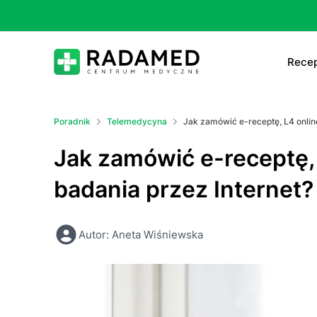
Recep
E-
Poradnik
Telemedycyna
Jak zamówić e-receptę, L4 online
E-
Jak zamówić e-receptę, 
Ta
badania przez Internet?
Le
Autor: Aneta Wiśniewska