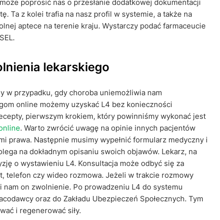
rz może poprosić nas o przesłanie dodatkowej dokumentacji
Ta z kolei trafia na nasz profil w systemie, a także na
lnej aptece na terenie kraju. Wystarczy podać farmaceucie
ESEL.
lnienia lekarskiego
dny w przypadku, gdy choroba uniemożliwia nam
gom online możemy uzyskać L4 bez konieczności
ecepty, pierwszym krokiem, który powinniśmy wykonać jest
online
. Warto zwrócić uwagę na opinie innych pacjentów
sami prawa. Następnie musimy wypełnić formularz medyczny i
polega na dokładnym opisaniu swoich objawów. Lekarz, na
zję o wystawieniu L4. Konsultacja może odbyć się za
t, telefon czy wideo rozmowa. Jeżeli w trakcie rozmowy
awi nam on zwolnienie. Po prowadzeniu L4 do systemu
racodawcy oraz do Zakładu Ubezpieczeń Społecznych. Tym
wać i regenerować siły.