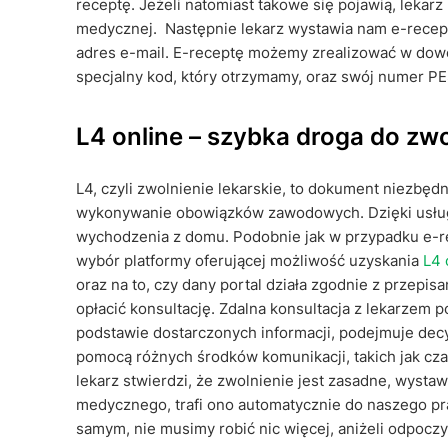
receptę. Jeżeli natomiast takowe się pojawią, leka
medycznej. Następnie lekarz wystawia nam e-receptę. 
adres e-mail. E-receptę możemy zrealizować w dowo
specjalny kod, który otrzymamy, oraz swój numer P
L4 online – szybka droga do zwo
L4, czyli zwolnienie lekarskie, to dokument niezbę
wykonywanie obowiązków zawodowych. Dzięki usłu
wychodzenia z domu. Podobnie jak w przypadku e-r
wybór platformy oferującej możliwość uzyskania
L4 
oraz na to, czy dany portal działa zgodnie z przepi
opłacić konsultację. Zdalna konsultacja z lekarzem 
podstawie dostarczonych informacji, podejmuje decy
pomocą różnych środków komunikacji, takich jak cza
lekarz stwierdzi, że zwolnienie jest zasadne, wyst
medycznego, trafi ono automatycznie do naszego p
samym, nie musimy robić nic więcej, aniżeli odpoczy