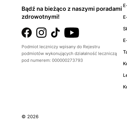
E
Bądź na bieżąco z naszymi poradami
zdrowotnymi!
E
S
E
Podmiot leczniczy wpisany do Rejestru
T
podmiotów wykonujących działalność leczniczą
pod numerem: 000000273793
K
L
K
© 2026