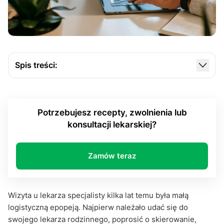
Spis treści:
E-skierowanie: cyfrowa przepustka do leczenia
E-skierowanie w Internetowym Koncie Pacjenta:
Potrzebujesz recepty, zwolnienia lub
cyfrowa kartoteka w Twojej kieszeni
konsultacji lekarskiej?
Praktyczne oblicze cyfryzacji. Rejestracja i
kontrola skierowań
Zamów teraz
E-skierowanie w Internetowym Koncie Pacjenta.
Cyfrowa wygoda a realne życie – czy e-
skierowania mają wady?
Wizyta u lekarza specjalisty kilka lat temu była małą
Mały kod, wielka zmiana
logistyczną epopeją. Najpierw należało udać się do
swojego lekarza rodzinnego, poprosić o skierowanie,