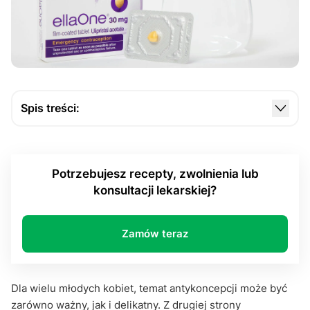
Spis treści:
Co dają teleporady młodym pacjentkom?
Antykoncepcja online to również szereg korzyści
Potrzebujesz recepty, zwolnienia lub
indywidualnych
konsultacji lekarskiej?
Przekonaj się sama jakie to proste!
Zamów teraz
Dla wielu młodych kobiet, temat antykoncepcji może być
zarówno ważny, jak i delikatny. Z drugiej strony