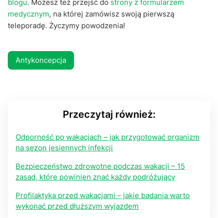
blogu
. Możesz też przejść do
strony z formularzem
medycznym
, na której zamówisz swoją pierwszą
teleporadę. Życzymy powodzenia!
Antykoncepcja
Przeczytaj również:
Odporność po wakacjach – jak przygotować organizm
na sezon jesiennych infekcji
Bezpieczeństwo zdrowotne podczas wakacji – 15
zasad, które powinien znać każdy podróżujący
Profilaktyka przed wakacjami – jakie badania warto
wykonać przed dłuższym wyjazdem