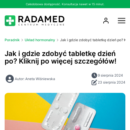
Całodobowa dostępność. Konsultacja nawet w 15 minut.
Poradnik
Układ hormonalny
Jak i gdzie zdobyć tabletkę dzień po? Kli
Jak i gdzie zdobyć tabletkę dzień
po? Kliknij po więcej szczegółów!
9 sierpnia 2024
Autor: Aneta Wiśniewska
23 sierpnia 2024