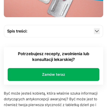
Spis treści:
Czym tak naprawdę jest tabletka dzień po?
Czy tabletka dzień po jest dostępna bez recepty?
Potrzebujesz recepty, zwolnienia lub
Tabletka dzień po jak zdobyć receptę?
konsultacji lekarskiej?
Gdzie można kupić tabletkę dzień po?
Tabletka dzień po jak zdobyć i gdzie kupić?
Zamów teraz
Podsumowanie
Być może jesteś kobietą, która właśnie szuka informacji
dotyczących antykoncepcji awaryjnej? Być może jest to
również twoja pierwsza styczność z tabletką dzień po i