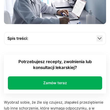
Spis treści:
Czym dokładnie jest e-ZLA?
Jak to działa?
Potrzebujesz recepty, zwolnienia lub
Korzyści płynące z elektronicznego zwolnienia
konsultacji lekarskiej?
Czy e-ZLA to rewolucja w opiece zdrowotnej?
Czy każdy może skorzystać z e-ZLA?
Zamów teraz
Jakie są wady e-ZLA?
Podsumowanie
Wyobraź sobie, że źle się czujesz, złapałeś przeziębienie
lub inne schorzenie, które wymaga odpoczynku, a w