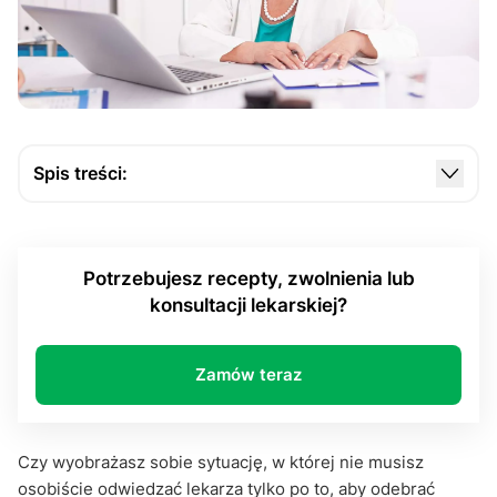
Spis treści:
Wygoda, jakiej jeszcze nie było
Zalety e-skierowania: oszczędność czasu dla
Potrzebujesz recepty, zwolnienia lub
każdego
konsultacji lekarskiej?
Bezpieczeństwo danych pacjentów
Szybki dostęp do informacji, czyli kolejne zalety e-
Zamów teraz
skierowania
Mniejsze ryzyko błędów
Czy wyobrażasz sobie sytuację, w której nie musisz
Ekologia: mniejsze zużycie papieru
osobiście odwiedzać lekarza tylko po to, aby odebrać