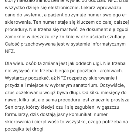
który należało samodzielnie wysłać do oddziału NFZ. Dziś
wszystko dzieje się elektronicznie. Lekarz wprowadza
dane do systemu, a pacjent otrzymuje numer swojego e-
skierowania. Ten numer staje się kluczem do całej dalszej
procedury. Nie trzeba się martwić, że dokument się zgubi,
zamoknie w deszczu czy zniknie w czeluściach szuflady.
Całość przechowywana jest w systemie informatycznym
NFZ.
Dla wielu osób ta zmiana jest jak oddech ulgi. Nie trzeba
nic wysyłać, nie trzeba biegać po pocztach i archiwach.
Wystarczy poczekać, aż NFZ rozpatrzy skierowanie i
przydzieli miejsce w wybranym sanatorium. Oczywiście,
czas oczekiwania wciąż bywa długi. Od kilku miesięcy do
nawet kilku lat, ale sama procedura jest znacznie prostsza.
Seniorzy, którzy kiedyś czuli się zagubieni w gąszczu
formularzy, dziś dostają jasny komunikat: numer
skierowania i cierpliwość to wszystko, czego potrzeba na
początku tej drogi.