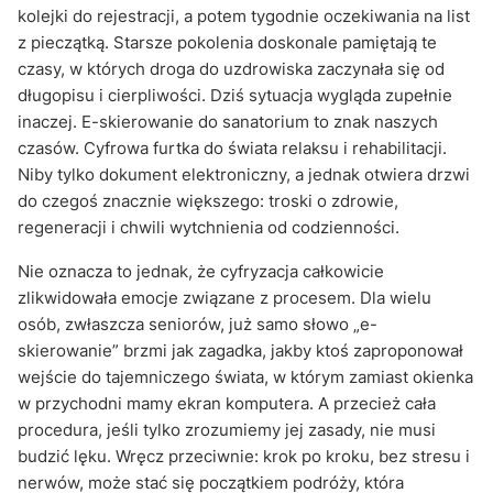
kolejki do rejestracji, a potem tygodnie oczekiwania na list
z pieczątką. Starsze pokolenia doskonale pamiętają te
czasy, w których droga do uzdrowiska zaczynała się od
długopisu i cierpliwości. Dziś sytuacja wygląda zupełnie
inaczej. E-skierowanie do sanatorium to znak naszych
czasów. Cyfrowa furtka do świata relaksu i rehabilitacji.
Niby tylko dokument elektroniczny, a jednak otwiera drzwi
do czegoś znacznie większego: troski o zdrowie,
regeneracji i chwili wytchnienia od codzienności.
Nie oznacza to jednak, że cyfryzacja całkowicie
zlikwidowała emocje związane z procesem. Dla wielu
osób, zwłaszcza seniorów, już samo słowo „e-
skierowanie” brzmi jak zagadka, jakby ktoś zaproponował
wejście do tajemniczego świata, w którym zamiast okienka
w przychodni mamy ekran komputera. A przecież cała
procedura, jeśli tylko zrozumiemy jej zasady, nie musi
budzić lęku. Wręcz przeciwnie: krok po kroku, bez stresu i
nerwów, może stać się początkiem podróży, która