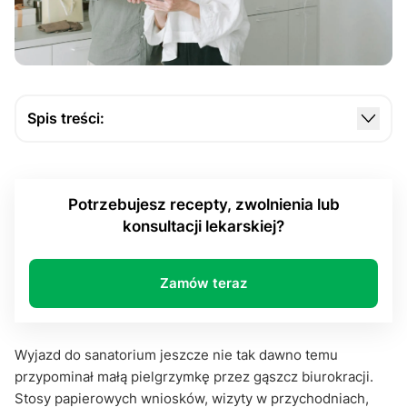
Spis treści:
Od lekarza do dokumentu. Jak zaczyna się droga
do uzdrowiska
Potrzebujesz recepty, zwolnienia lub
E-skierowanie do sanatorium: czekanie z nadzieją,
konsultacji lekarskiej?
czyli cyfrowa kolejka bez nerwów
Pobyt w sanatorium: więcej niż leczenie
Zamów teraz
Przyszłość e-skierowań, czyli jeszcze więcej
prostoty
E-skierowanie do sanatorium jako cyfrowy krok ku
Wyjazd do sanatorium jeszcze nie tak dawno temu
zdrowiu
przypominał małą pielgrzymkę przez gąszcz biurokracji.
Stosy papierowych wniosków, wizyty w przychodniach,