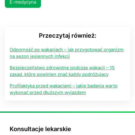
E-medycyna
Przeczytaj również:
Odporność po wakacjach – jak przygotować organizm
na sezon jesiennych infekcji
Bezpieczeństwo zdrowotne podczas wakacji – 15
zasad, które powinien znać każdy podróżujący
Profilaktyka przed wakacjami – jakie badania warto
wykonać przed dłuższym wyjazdem
Konsultacje lekarskie