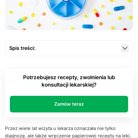
Spis treści:
E-recepta krok po kroku
Jak wygląda proces uzyskania e-recepty?
Potrzebujesz recepty, zwolnienia lub
Co warto wiedzieć przed otrzymaniem pierwszej e-
konsultacji lekarskiej?
recepty?
E-recepta krok po kroku - rola telemedycyny
Zamów teraz
Korzyści z korzystania z e-recepty
Czy e-recepta to przyszłość medycyny?
Przez wiele lat wizyta u lekarza oznaczała nie tylko
E-recepta krok po kroku - zapamiętaj koniecznie!
diagnozę, ale także wręczenie papierowej recepty na leki.