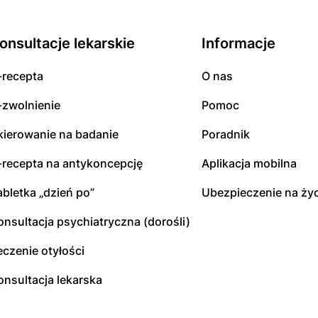
onsultacje lekarskie
Informacje
-recepta
O nas
-zwolnienie
Pomoc
kierowanie na badanie
Poradnik
-recepta na antykoncepcję
Aplikacja mobilna
abletka „dzień po”
Ubezpieczenie na życ
onsultacja psychiatryczna (dorośli)
eczenie otyłości
onsultacja lekarska