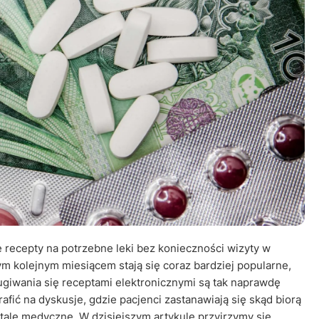
Leczenie ot
CT
Ubezpieczen
 recepty na potrzebne leki bez konieczności wizyty w
ym kolejnym miesiącem stają się coraz bardziej popularne,
ługiwania się receptami elektronicznymi są tak naprawdę
afić na dyskusje, gdzie pacjenci zastanawiają się skąd biorą
tale medyczne. W dzisiejszym artykule przyjrzymy się