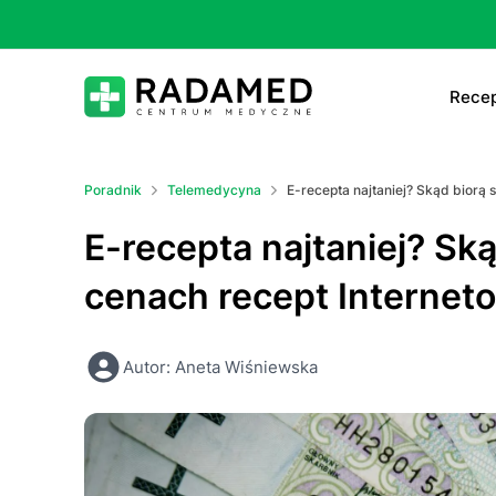
Recep
E-
Poradnik
Telemedycyna
E-recepta najtaniej? Skąd biorą 
E-
E-recepta najtaniej? Ską
Ta
cenach recept Internet
Le
Autor: Aneta Wiśniewska