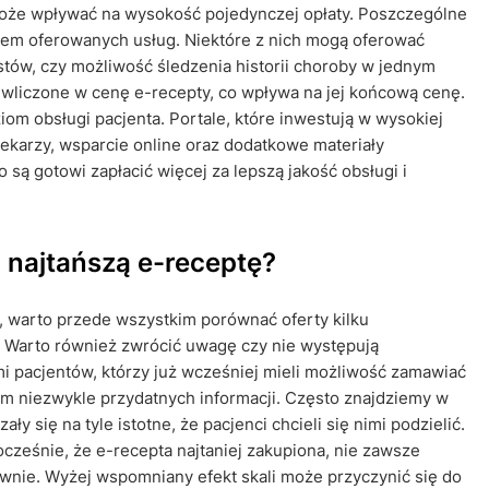
 może wpływać na wysokość pojedynczej opłaty. Poszczególne
sem oferowanych usług. Niektóre z nich mogą oferować
stów, czy możliwość śledzenia historii choroby w jednym
 wliczone w cenę e-recepty, co wpływa na jej końcową cenę.
om obsługi pacjenta. Portale, które inwestują w wysokiej
 lekarzy, wsparcie online oraz dodatkowe materiały
są gotowi zapłacić więcej za lepszą jakość obsługi i
ć najtańszą e-receptę?
y, warto przede wszystkim porównać oferty kilku
gi. Warto również zwrócić uwagę czy nie występują
mi pacjentów, którzy już wcześniej mieli możliwość zamawiać
em niezwykle przydatnych informacji. Często znajdziemy w
ły się na tyle istotne, że pacjenci chcieli się nimi podzielić.
cześnie, że e-recepta najtaniej zakupiona, nie zawsze
wnie. Wyżej wspomniany efekt skali może przyczynić się do