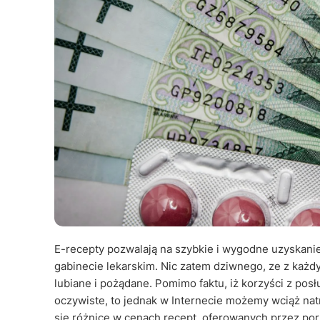
E-recepty pozwalają na szybkie i wygodne uzyskanie
gabinecie lekarskim. Nic zatem dziwnego, ze z każd
lubiane i pożądane. Pomimo faktu, iż korzyści z pos
oczywiste, to jednak w Internecie możemy wciąż natr
się różnice w cenach recept, oferowanych przez por