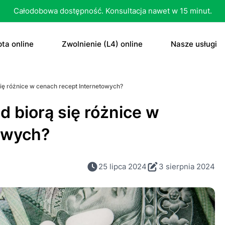
Całodobowa dostępność. Konsultacja nawet w 15 minut.
ta online
Zwolnienie (L4) online
Nasze usługi
recepta
Zwolnienie (L4) online
E-recepta
się różnice w cenach recept Internetowych?
recepta na antykoncepcję
E-zwolnienie lekarskie dla studenta
E-zwolnieni
d biorą się różnice w
bletka „dzień po”
Konsultacja
owych?
czenie otyłości
Skierowani
25 lipca 2024
3 sierpnia 2024
Konsultacja
Dowolne
Antykoncep
RTG
Tabletka „d
MRI