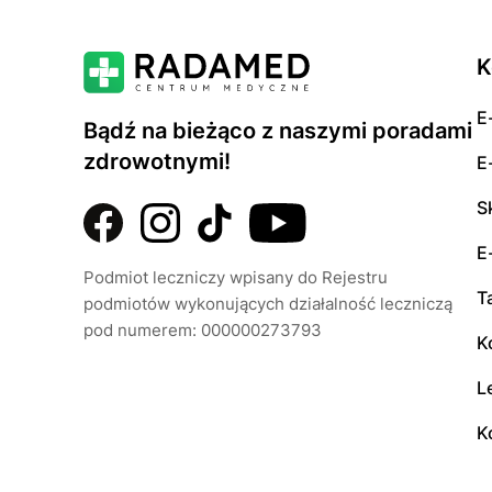
K
E
Bądź na bieżąco z naszymi poradami
zdrowotnymi!
E
S
E
Podmiot leczniczy wpisany do Rejestru
T
podmiotów wykonujących działalność leczniczą
pod numerem: 000000273793
K
L
K