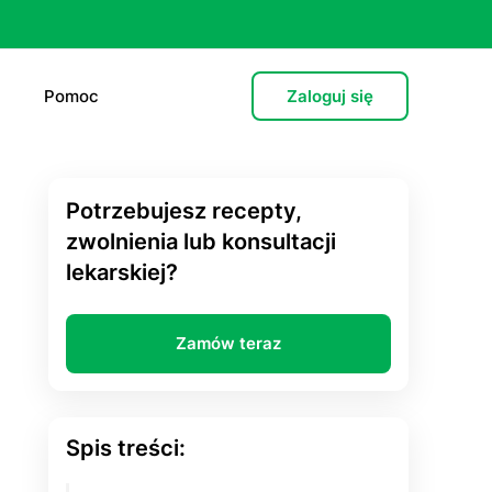
Pomoc
Zaloguj się
Potrzebujesz recepty,
e (L4)
zwolnienia lub konsultacji
lekarskiej?
 lekarska
e
Zamów teraz
 psychiatryczna (dorośli)
cja hormonalna
Spis treści:
zień po”