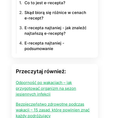
Co to jest e-recepta?
yłości
Skąd biorą się różnice w cenach
e-recept?
ie na życie
E-recepta najtaniej - jak znaleźć
najtańszą e-receptę?
E-recepta najtaniej -
podsumowanie
Przeczytaj również:
Odporność po wakacjach – jak
przygotować organizm na sezon
jesiennych infekcji
Bezpieczeństwo zdrowotne podczas
wakacji – 15 zasad, które powinien znać
każdy podróżujący