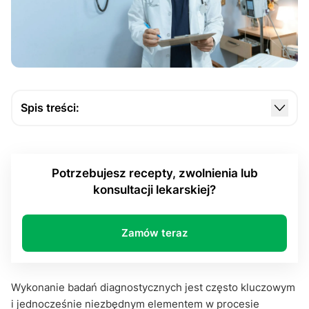
Spis treści:
Co daje skierowanie na badania diagnostyczne?
Skierowanie pozwala monitorować proces leczenia
Potrzebujesz recepty, zwolnienia lub
Wyjątki od konieczności posiadania skierowania
konsultacji lekarskiej?
Jak uzyskać skierowanie przez Internet?
Skierowanie przez Internet – podsumowanie
Zamów teraz
wiadomości
Wykonanie badań diagnostycznych jest często kluczowym
i jednocześnie niezbędnym elementem w procesie