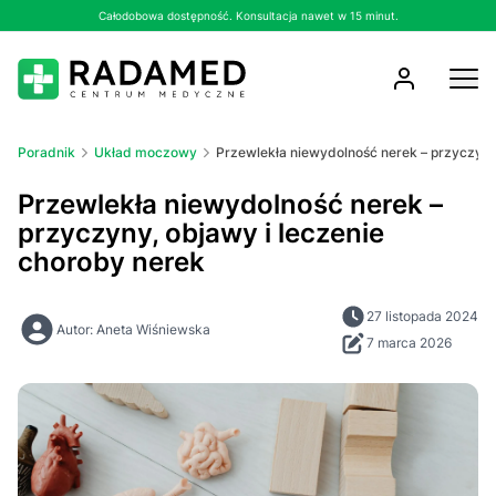
Całodobowa dostępność. Konsultacja nawet w 15 minut.
Poradnik
Układ moczowy
Przewlekła niewydolność nerek – przyczyny
Przewlekła niewydolność nerek –
przyczyny, objawy i leczenie
choroby nerek
27 listopada 2024
Autor: Aneta Wiśniewska
7 marca 2026