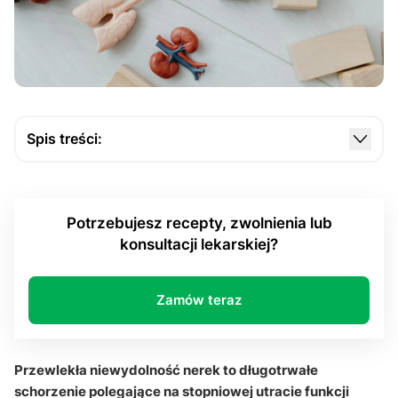
Spis treści:
Czym jest przewlekła niewydolność nerek i jak
rozwija się choroba?
Potrzebujesz recepty, zwolnienia lub
Jakie są najczęstsze przyczyny przewlekłej
konsultacji lekarskiej?
niewydolności nerek?
Jakie objawy mogą wskazywać na przewlekłą
niewydolność nerek?
Zamów teraz
Jak wygląda diagnostyka i leczenie przewlekłej
niewydolności nerek?
Przewlekła niewydolność nerek to długotrwałe
Sekcja pytań i odpowiedzi
schorzenie polegające na stopniowej utracie funkcji