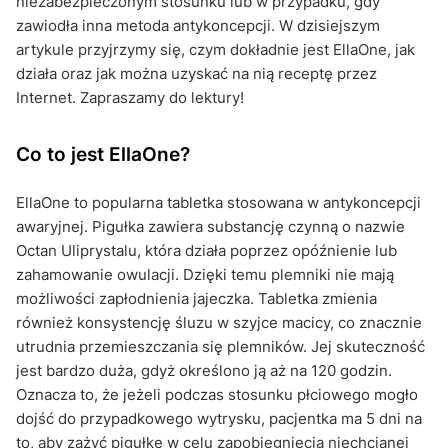
niezabezpieczonym stosunku lub w przypadku, gdy
zawiodła inna metoda antykoncepcji. W dzisiejszym
artykule przyjrzymy się, czym dokładnie jest EllaOne, jak
działa oraz jak można uzyskać na nią receptę przez
Internet. Zapraszamy do lektury!
Co to jest EllaOne?
EllaOne to popularna tabletka stosowana w antykoncepcji
awaryjnej. Pigułka zawiera substancję czynną o nazwie
Octan Uliprystalu, która działa poprzez opóźnienie lub
zahamowanie owulacji. Dzięki temu plemniki nie mają
możliwości zapłodnienia jajeczka. Tabletka zmienia
również konsystencję śluzu w szyjce macicy, co znacznie
utrudnia przemieszczania się plemników. Jej skuteczność
jest bardzo duża, gdyż określono ją aż na 120 godzin.
Oznacza to, że jeżeli podczas stosunku płciowego mogło
dojść do przypadkowego wytrysku, pacjentka ma 5 dni na
to, aby zażyć pigułkę w celu zapobiegnięcia niechcianej