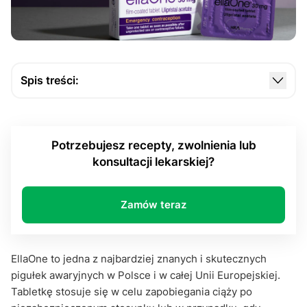
Spis treści:
Co to jest EllaOne?
Jak zdobyć receptę na EllaOne przez Internet?
Potrzebujesz recepty, zwolnienia lub
Jak zrealizować receptę w aptece?
konsultacji lekarskiej?
Zamów teraz
EllaOne to jedna z najbardziej znanych i skutecznych
pigułek awaryjnych w Polsce i w całej Unii Europejskiej.
Tabletkę stosuje się w celu zapobiegania ciąży po