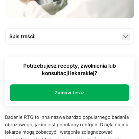
Spis treści:
Czym jest badanie RTG?
W jakich przypadkach zaleca się wykonanie
Potrzebujesz recepty, zwolnienia lub
badania?
konsultacji lekarskiej?
Jak wygląda badanie RTG?
Jakie efekty daje badanie RTG?
Zamów teraz
Dlaczego skierowanie na RTG jest konieczne?
Czy można zdobyć skierowanie na RTG przez
Badanie RTG to inna nazwa bardzo popularnego badania
Internet?
obrazowego, jakim jest popularny rentgen. Dzięki niemu
lekarze mogą zobaczyć i wstępnie zdiagnozować