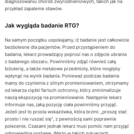
diagnozowaniu chorób zwyrodnieniowych, takich jak na
przykład zapalenie stawów.
Jak wygląda badanie RTG?
Na samym początku uspokajamy, iż badanie jest całkowicie
bezbolesne dla pacjentów. Przed przystąpieniem do
badania, lekarz prowadzący poprosi nas o zdjęcie ubrania
z badanego obszaru. Powinniśmy zdjąć również całą
biżuterię, a także metalowe przedmioty, które mogłyby
wpłynąć na wynik badania. Ponieważ podczas badania
mamy do czynienia z silnym promieniowaniem, otrzymamy
od lekarza ciężki fartuch ochronny, który zminimalizuje
naszą ekspozycję na promieniowanie. Następnie lekarz
informuje nas, jaką pozycję ciała powinniśmy przyjąć.
Jeżeli jest to prosta wskazówka, która brzmi: „proszę stać
prosto i nie ruszać się”, z pewnością sami poprawnie
polecenie. Czasami jednak lekarz musi pomóc nam przyjąć
odpowiednią postawę. Warto w takich sytuacjach