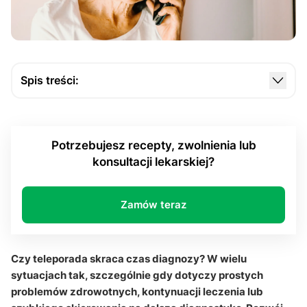
Spis treści:
W jaki sposób teleporada zmienia funkcjonowanie
współczesnej telemedycyna?
Potrzebujesz recepty, zwolnienia lub
Kiedy teleporada rzeczywiście skraca czas
konsultacji lekarskiej?
postawienia wstępna diagnoza?
Jakie ograniczenia ma konsultacja telefoniczna i
dlaczego czasem potrzebne jest badanie
Zamów teraz
fizykalne?
Czy zdalna opieka medyczna poprawia organizację
Czy teleporada skraca czas diagnozy? W wielu
procesu leczenia?
sytuacjach tak, szczególnie gdy dotyczy prostych
Q&A
problemów zdrowotnych, kontynuacji leczenia lub