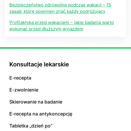
Bezpieczeństwo zdrowotne podczas wakacji – 15
zasad, które powinien znać każdy podróżujący
Profilaktyka przed wakacjami – jakie badania warto
wykonać przed dłuższym wyjazdem
Konsultacje lekarskie
E-recepta
E-zwolnienie
Skierowanie na badanie
E-recepta na antykoncepcję
Tabletka „dzień po”