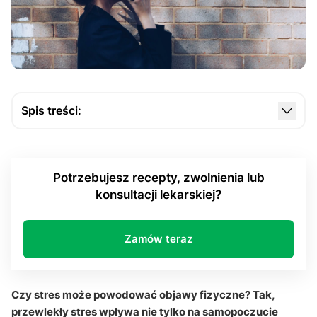
Spis treści:
Jak stres wpływa na organizm i dlaczego powoduje
objawy fizyczne?
Potrzebujesz recepty, zwolnienia lub
Dlaczego stres powoduje bóle głowy i napięcia
konsultacji lekarskiej?
mięśniowe?
Jak stres wpływa na układ pokarmowy?
Zamów teraz
Czy stres może wpływać na serce i ciśnienie
tętnicze?
Jak stres wpływa na skórę i odporność?
Czy stres może powodować objawy fizyczne? Tak,
przewlekły stres wpływa nie tylko na samopoczucie
Dlaczego stres powoduje przewlekłe zmęczenie i