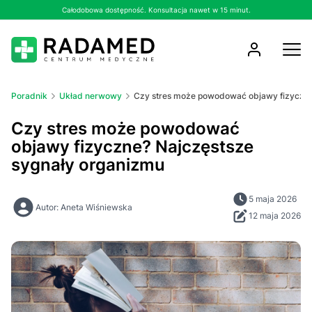
Całodobowa dostępność. Konsultacja nawet w 15 minut.
Poradnik
Układ nerwowy
Czy stres może powodować objawy fizyczne
Czy stres może powodować
objawy fizyczne? Najczęstsze
sygnały organizmu
5 maja 2026
Autor: Aneta Wiśniewska
12 maja 2026