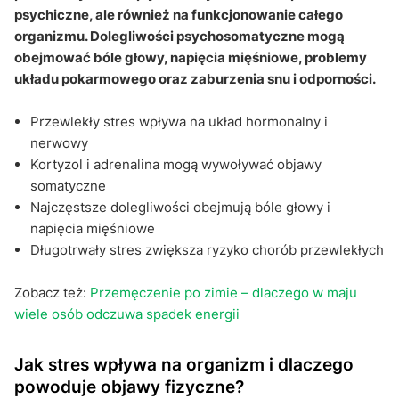
psychiczne, ale również na funkcjonowanie całego
problemy ze snem?
organizmu. Dolegliwości psychosomatyczne mogą
Kiedy objawy stresu wymagają konsultacji z
obejmować bóle głowy, napięcia mięśniowe, problemy
lekarzem?
układu pokarmowego oraz zaburzenia snu i odporności.
Czy stres naprawdę może powodować objawy
Przewlekły stres wpływa na układ hormonalny i
fizyczne?
nerwowy
Sekcja pytań i odpowiedzi:
Kortyzol i adrenalina mogą wywoływać objawy
somatyczne
Najczęstsze dolegliwości obejmują bóle głowy i
napięcia mięśniowe
Długotrwały stres zwiększa ryzyko chorób przewlekłych
Zobacz też:
Przemęczenie po zimie – dlaczego w maju
wiele osób odczuwa spadek energii
Jak stres wpływa na organizm i dlaczego
powoduje objawy fizyczne?