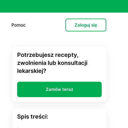
Pomoc
Zaloguj się
Potrzebujesz recepty,
e (L4)
zwolnienia lub konsultacji
lekarskiej?
 lekarska
e
Zamów teraz
 psychiatryczna (dorośli)
cja hormonalna
Spis treści:
zień po”