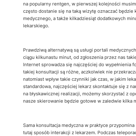
na popularny rentgen, w pierwszej kolejności musimy
często dostanie się na taką wizytę oznaczać będzie k
medycznego, a także kilkadziesiąt dodatkowych min
lekarskiego.
Prawdziwą alternatywą są usługi portali medycznyc
ciągu kilkunastu minut, od zgłoszenia przez nas ta
Internet sprowadza się najczęściej do wypełnienia f
takiej konsultacji są różne, aczkolwiek nie przekrac
natomiast wpływ takie czynniki jak czas, w jakim lek
standardowa, najczęściej lekarz skontaktuje się z na
na błyskawicznej realizacji, możemy skorzystać z op
nasze skierowanie będzie gotowe w zaledwie kilka m
Sama konsultacja medyczna w praktyce przypomina b
tutaj sposób interakcji z lekarzem. Podczas telepora