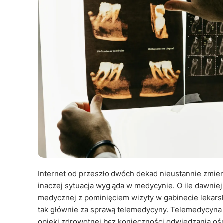
Internet od przeszło dwóch dekad nieustannie zmien
inaczej sytuacja wygląda w medycynie. O ile dawniej
medycznej z pominięciem wizyty w gabinecie lekarskim
tak głównie za sprawą telemedycyny. Telemedycyn
opieki zdrowotnej bez konieczności odwiedzania ośr