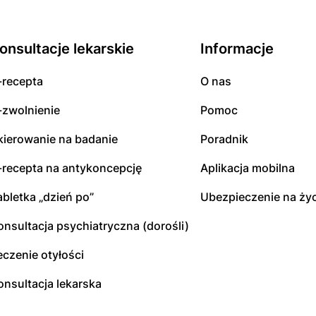
onsultacje lekarskie
Informacje
-recepta
O nas
-zwolnienie
Pomoc
kierowanie na badanie
Poradnik
-recepta na antykoncepcję
Aplikacja mobilna
abletka „dzień po”
Ubezpieczenie na życ
onsultacja psychiatryczna (dorośli)
eczenie otyłości
onsultacja lekarska