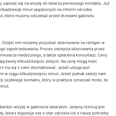
 zapisać się na wizytę do lekarza pierwszego kontaktu. Już
ilkadziesiąt minut spędzonych na infolinii ośrodka
ut, które musimy odczekać przed drzwiami gabinetu
h. Dzięki nim możemy pozyskać skierowanie na rentgen w
kiego zapotrzebowania. Proces zdobycia skierowania przez
ormularza medycznego, a także opłacenia konsultacji. Ceny
zają kwoty kilkudziesięciu złotych. Na cenę mogą mieć
arz ma się z nami skontaktować. Jeżeli usługa jest
mi w ciągu kilkudziesięciu minut. Jeżeli jednak zależy nam
cji szybkiego kontaktu, który w praktyce oznaczać może, że
inut.
ardzo wizytę w gabinecie lekarskim. Jedyną różnicą jest
dy, lekarz wypytuje nas o stan zdrowia lub o nasze potrzeby