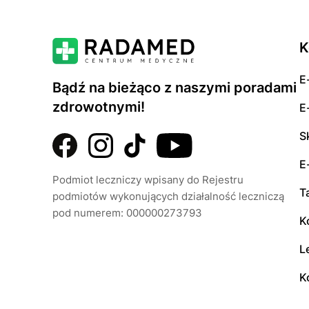
K
E
Bądź na bieżąco z naszymi poradami
zdrowotnymi!
E
S
E
Podmiot leczniczy wpisany do Rejestru
T
podmiotów wykonujących działalność leczniczą
pod numerem: 000000273793
K
L
K