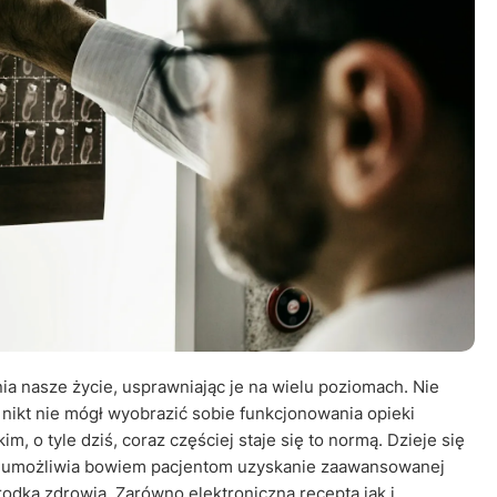
Leczenie ot
CT
Ubezpieczen
ia nasze życie, usprawniając je na wielu poziomach. Nie
 nikt nie mógł wyobrazić sobie funkcjonowania opieki
, o tyle dziś, coraz częściej staje się to normą. Dzieje się
a umożliwia bowiem pacjentom uzyskanie zaawansowanej
odka zdrowia. Zarówno elektroniczna recepta jak i