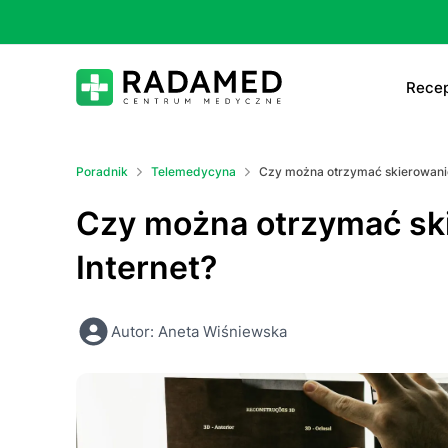
Recep
E-
Poradnik
Telemedycyna
Czy można otrzymać skierowanie
E-
Czy można otrzymać ski
Ta
Internet?
Le
Autor: Aneta Wiśniewska