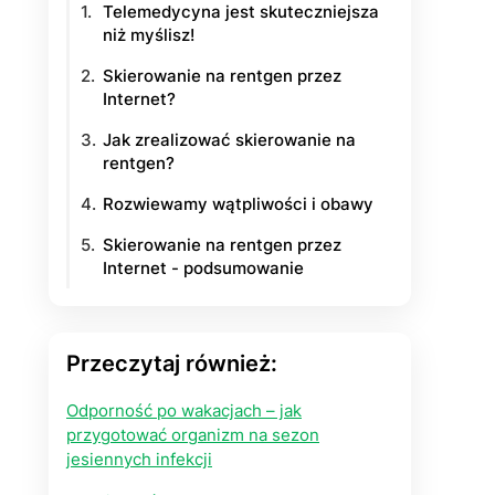
Telemedycyna jest skuteczniejsza
niż myślisz!
yłości
Skierowanie na rentgen przez
ie na życie
Internet?
Jak zrealizować skierowanie na
rentgen?
Rozwiewamy wątpliwości i obawy
Skierowanie na rentgen przez
Internet - podsumowanie
Przeczytaj również:
Odporność po wakacjach – jak
przygotować organizm na sezon
jesiennych infekcji