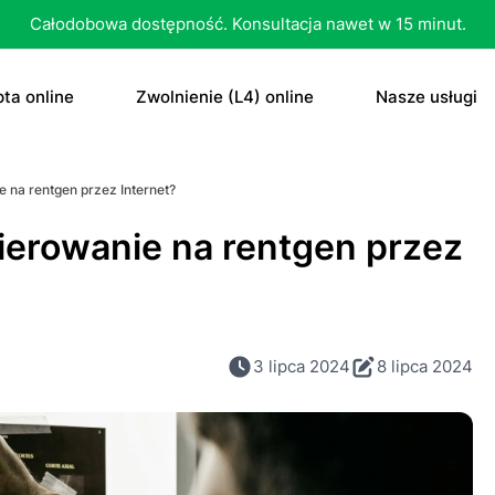
Całodobowa dostępność. Konsultacja nawet w 15 minut.
ta online
Zwolnienie (L4) online
Nasze usługi
recepta
Zwolnienie (L4) online
E-recepta
 na rentgen przez Internet?
recepta na antykoncepcję
E-zwolnienie lekarskie dla studenta
E-zwolnieni
erowanie na rentgen przez
bletka „dzień po”
Konsultacja
czenie otyłości
Skierowani
3 lipca 2024
8 lipca 2024
Konsultacja
Dowolne
Antykoncep
RTG
Tabletka „d
MRI