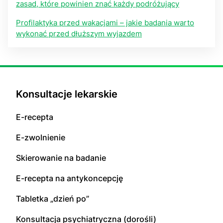
zasad, które powinien znać każdy podróżujący
Profilaktyka przed wakacjami – jakie badania warto
wykonać przed dłuższym wyjazdem
Konsultacje lekarskie
E-recepta
E-zwolnienie
Skierowanie na badanie
E-recepta na antykoncepcję
Tabletka „dzień po”
Konsultacja psychiatryczna (dorośli)