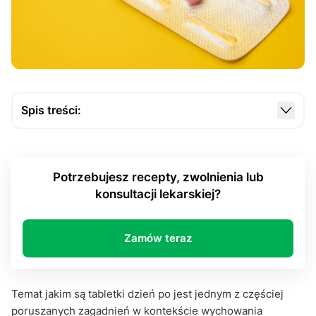
Spis treści:
Czym w ogóle są tabletki dzień po?
Regulacje prawne dotyczące dostępu do tabletek
Potrzebujesz recepty, zwolnienia lub
dzień po w Polsce
konsultacji lekarskiej?
Dlaczego tabletki dzień po wymagają recepty?
Gdzie można kupić tabletki dzień po?
Zamów teraz
Czy można kupić tabletkę dzień po bez recepty –
podsumowanie informacji
Temat jakim są tabletki dzień po jest jednym z częściej
poruszanych zagadnień w kontekście wychowania